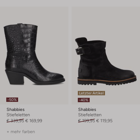
Letzter Artikel
-50%
-40%
Shabbies
Shabbies
Stiefeletten
Stiefeletten
€ 339,95
€ 169,99
€ 199,95
€ 119,95
+ mehr farben