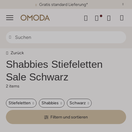
30 Tage Rückgaberecht
Menü
Zurück
Shabbies
Stiefeletten
Sale Schwarz
2 items
Stiefeletten
Shabbies
Schwarz
Filtern und sortieren