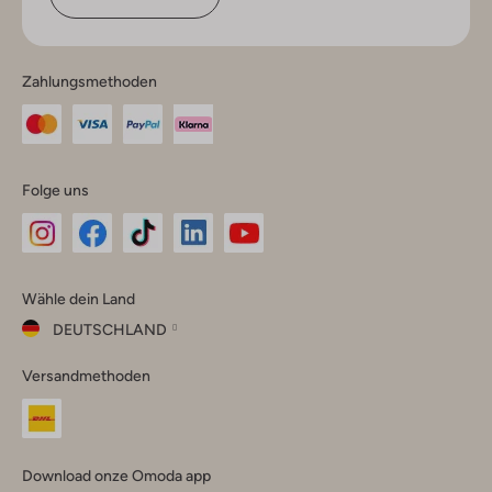
Zahlungsmethoden
Folge uns
Omoda
Omoda
Omoda
Omoda
Omoda
Wähle dein Land
Instagram
Facebook
TikTok
LinkedIn
YouTube
DEUTSCHLAND
Wähle
Versandmethoden
dein
Schließ
Land
Nederland
België
(Nederlands)
Download onze Omoda app