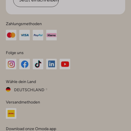
Zahlungsmethoden
Folge uns
Omoda
Omoda
Omoda
Omoda
Omoda
Wähle dein Land
Instagram
Facebook
TikTok
LinkedIn
YouTube
DEUTSCHLAND
Wähle
Versandmethoden
dein
Schließ
Land
Nederland
België
(Nederlands)
Download onze Omoda app