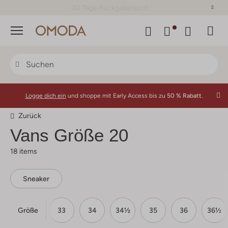
30 Tage Rückgaberecht
Menü
Logge dich ein
und shoppe mit Early Access bis zu
50 % Rabatt.
Zurück
Vans
Größe 20
18 items
Sneaker
Größe
31
32
33
34
34½
35
36
36½