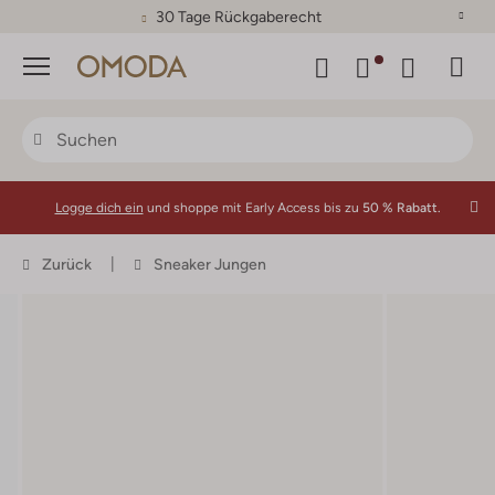
30 Tage Rückgaberecht
Menü
Logge dich ein
und shoppe mit Early Access bis zu
50 % Rabatt.
Zurück
Sneaker Jungen