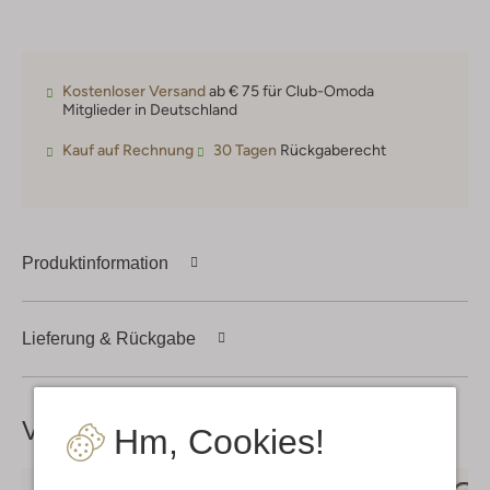
Kostenloser Versand
ab € 75 für Club-Omoda
Mitglieder in Deutschland
Kauf auf Rechnung
30 Tagen
Rückgaberecht
Produktinformation
Lieferung & Rückgabe
Vervollständige deinen
Look
Hm, Cookies!