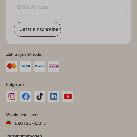
Jetzt einschreiben
Zahlungsmethoden
Folge uns
Omoda
Omoda
Omoda
Omoda
Omoda
Wähle dein Land
Instagram
Facebook
TikTok
LinkedIn
YouTube
DEUTSCHLAND
Wähle
Versandmethoden
dein