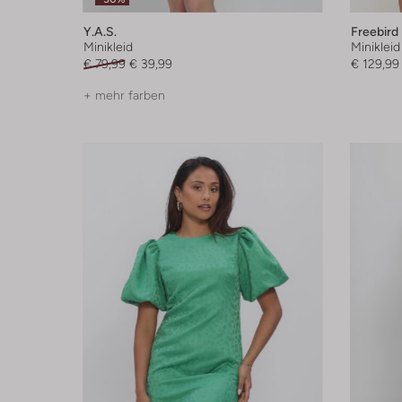
Y.a.s.
Freebird
Minikleid
Minikleid
€ 79,99
€ 39,99
€ 129,99
+ mehr farben