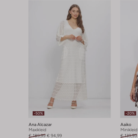
-50%
-20%
Ana Alcazar
Aaiko
Maxikleid
Minikleid
€ 189,99
€ 94,99
€ 139,99