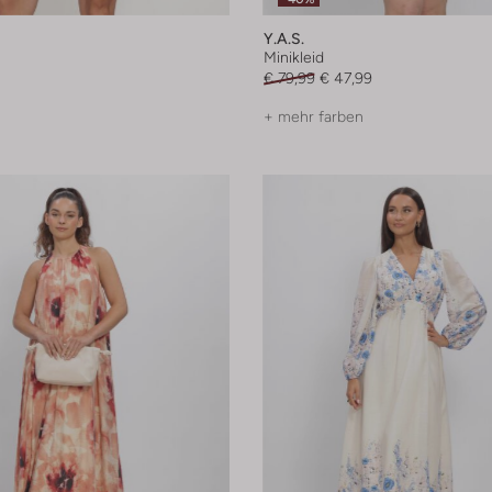
Y.a.s.
Minikleid
€ 79,99
€ 47,99
+ mehr farben