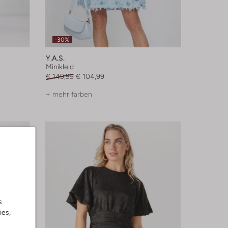
-30%
Y.a.s.
Minikleid
€ 149,99
€ 104,99
+ mehr farben
s
ies,