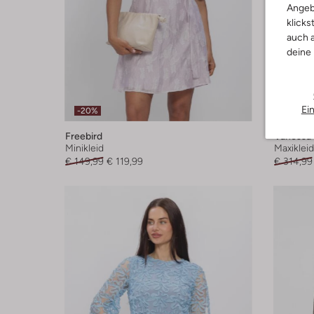
Angeb
klicks
auch a
deine
Ei
-20%
-30%
Freebird
Vanessa
Minikleid
Maxikleid
€ 149,99
€ 119,99
€ 314,99