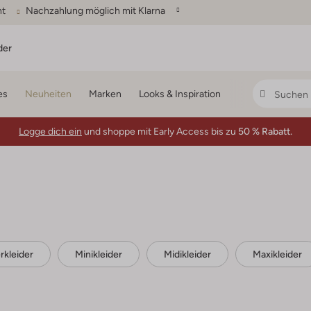
ht
Nachzahlung möglich mit Klarna
der
es
Neuheiten
Marken
Looks & Inspiration
Logge dich ein
und shoppe mit Early Access bis zu
50 % Rabatt.
s
kleider
Minikleider
Midikleider
Maxikleider