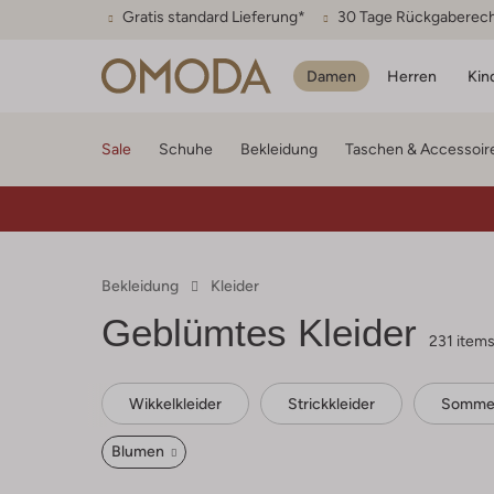
Gratis standard Lieferung*
30 Tage Rückgaberec
Damen
Herren
Kin
Sale
Schuhe
Bekleidung
Taschen & Accessoir
Bekleidung
Kleider
Geblümtes Kleider
231 item
Wikkelkleider
Strickkleider
Sommer
Blumen