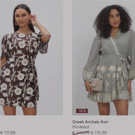
-50%
Greek Archaic Kori
Minikleid
€ 111,99
€ 345,99
€ 172,99