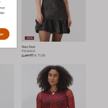
"
nnst
der
er
-20%
Neo Noir
Minikleid
€ 89,99
€ 71,99