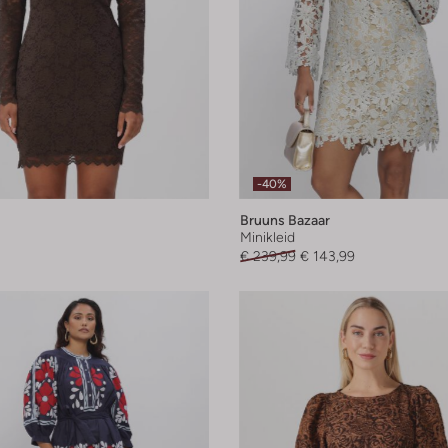
-40%
Bruuns Bazaar
Minikleid
€ 239,99
€ 143,99