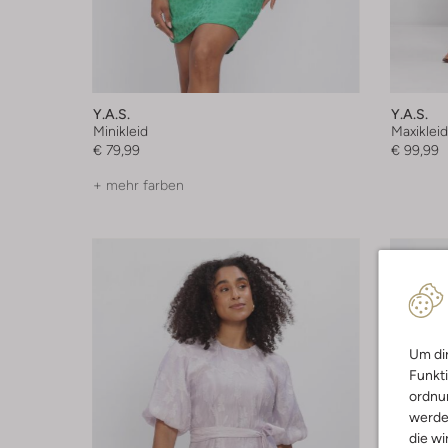
Y.a.s.
Y.a.s.
Minikleid
Maxikleid
€ 79,99
€ 99,99
+ mehr farben
Um dir
Funkti
ordnun
werde
die wi