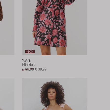
-60%
Y.a.s.
Minikleid
€ 99,99
€ 39,99