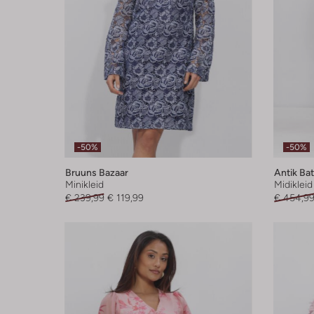
-50%
-50%
Bruuns Bazaar
Antik Bat
Minikleid
Midikleid
€ 239,99
€ 119,99
€ 454,9