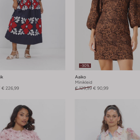
-30%
ik
Aaiko
Minikleid
9
€ 226,99
€ 129,99
€ 90,99