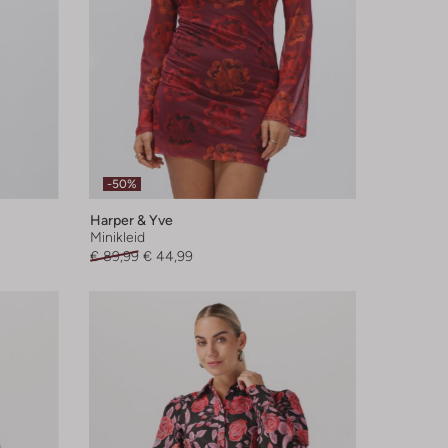
-50%
Harper & Yve
Minikleid
€ 89,99
€ 44,99