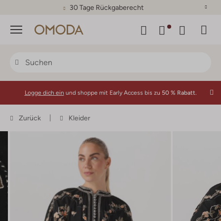
30 Tage Rückgaberecht
Menü
Logge dich ein
und shoppe mit Early Access bis zu
50 % Rabatt.
Zurück
Kleider