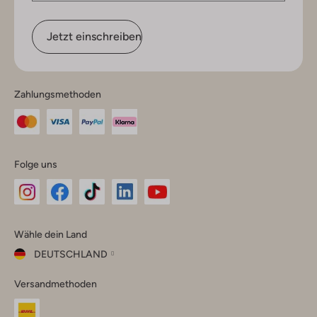
Jetzt einschreiben
Zahlungsmethoden
Folge uns
Omoda
Omoda
Omoda
Omoda
Omoda
Wähle dein Land
Instagram
Facebook
TikTok
LinkedIn
YouTube
DEUTSCHLAND
Wähle
Versandmethoden
dein
Schließ
Land