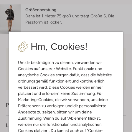
Größenberatung
Dana ist 1 Meter 75 groß und trägt Größe S.
Die
Passform ist
locker
.
Hm, Cookies!
Kostenloser Versand
ab € 75 für Club-Omoda
Um dir bestmöglich zu dienen, verwenden wir
Mitglieder in Deutschland
Cookies auf unserer Website. Funktionale und
Kauf auf Rechnung
30 Tagen
Rückgaberecht
analytische Cookies sorgen dafür, dass die Website
ordnungsgemäß funktioniert und kontinuierlich
verbessert wird. Diese Cookies werden immer
platziert und erfordern keine Zustimmung. Für
Marketing-Cookies, die wir verwenden, um deine
Produktinformation
Präferenzen zu verfolgen und dir personalisierte
Angebote zu zeigen, bitten wir um deine
Zustimmung. Wenn du auf "Ablehnen" klickst,
werden nur die funktionalen und analytischen
Lieferung & Rückgabe
Cookies platziert. Du kannst auch auf "Cookie-