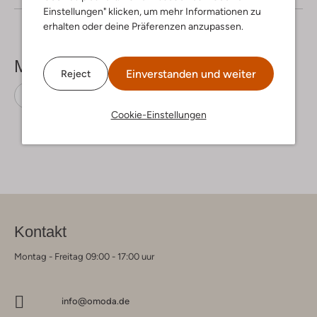
Einstellungen" klicken, um mehr Informationen zu
erhalten oder deine Präferenzen anzupassen.
Mehr sehen
Einverstanden und weiter
Reject
Minikleider
Scarlett Poppies
Leinen
Cookie-Einstellungen
Kontakt
Montag - Freitag 09:00 - 17:00 uur
info@omoda.de