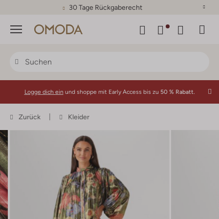
30 Tage Rückgaberecht
Menü
Logge dich ein
und shoppe mit Early Access bis zu
50 % Rabatt.
Zurück
Kleider