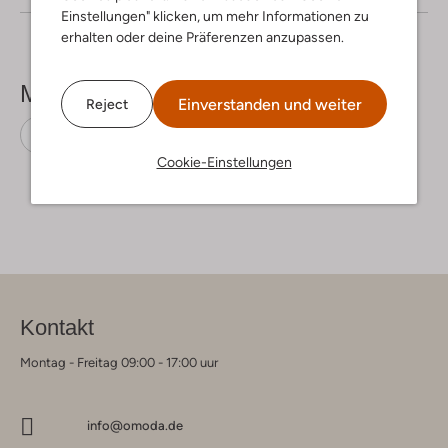
Einstellungen" klicken, um mehr Informationen zu
erhalten oder deine Präferenzen anzupassen.
Mehr sehen
Einverstanden und weiter
Reject
Midikleider
Mes Demoiselles
Viskose
Cookie-Einstellungen
Kontakt
Montag - Freitag 09:00 - 17:00 uur
info@omoda.de