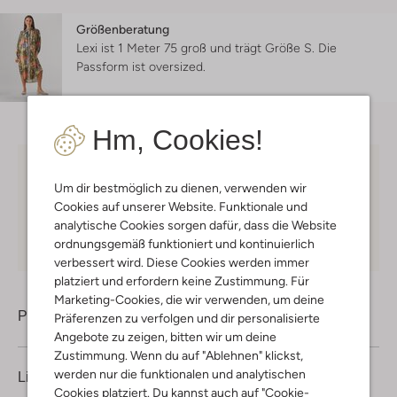
Größenberatung
Lexi ist 1 Meter 75 groß und trägt Größe S.
Die
Passform ist
oversized
.
Hm, Cookies!
Kostenloser Versand
ab € 75 für Club-Omoda
Um dir bestmöglich zu dienen, verwenden wir
Mitglieder in Deutschland
Cookies auf unserer Website. Funktionale und
Kauf auf Rechnung
30 Tagen
Rückgaberecht
analytische Cookies sorgen dafür, dass die Website
ordnungsgemäß funktioniert und kontinuierlich
verbessert wird. Diese Cookies werden immer
platziert und erfordern keine Zustimmung. Für
Marketing-Cookies, die wir verwenden, um deine
Produktinformation
Präferenzen zu verfolgen und dir personalisierte
Angebote zu zeigen, bitten wir um deine
Zustimmung. Wenn du auf "Ablehnen" klickst,
werden nur die funktionalen und analytischen
Lieferung & Rückgabe
Cookies platziert. Du kannst auch auf "Cookie-