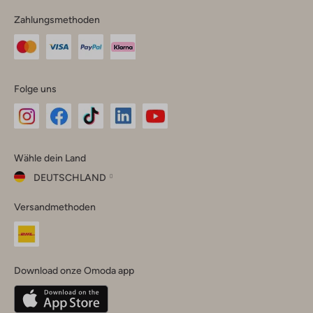
Zahlungsmethoden
Folge uns
Omoda
Omoda
Omoda
Omoda
Omoda
Wähle dein Land
Instagram
Facebook
TikTok
LinkedIn
YouTube
DEUTSCHLAND
Wähle
Versandmethoden
dein
Schließ
Land
Nederland
België
(Nederlands)
Download onze Omoda app
Belgique
(Français)
Deutschland