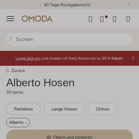
30 Tage Rückgaberecht
Menü
Logge dich ein
und shoppe mit Early Access bis zu
50 % Rabatt.
Zurück
Alberto
Hosen
30 items
Pantalons
Lange Hosen
Chinos
Alberto
Filtern und sortieren