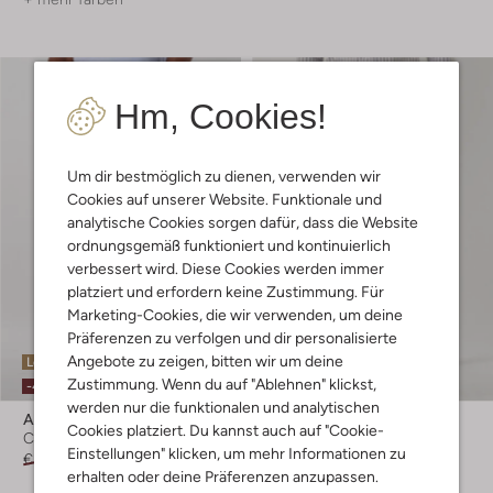
Hm, Cookies!
Um dir bestmöglich zu dienen, verwenden wir
Cookies auf unserer Website. Funktionale und
analytische Cookies sorgen dafür, dass die Website
ordnungsgemäß funktioniert und kontinuierlich
verbessert wird. Diese Cookies werden immer
platziert und erfordern keine Zustimmung. Für
Marketing-Cookies, die wir verwenden, um deine
Präferenzen zu verfolgen und dir personalisierte
Angebote zu zeigen, bitten wir um deine
Letzter Artikel
Zustimmung. Wenn du auf "Ablehnen" klickst,
-20%
-40%
werden nur die funktionalen und analytischen
Alberto
Alberto
Cookies platziert. Du kannst auch auf "Cookie-
Chino
Chino
Einstellungen" klicken, um mehr Informationen zu
€ 129,99
€ 77,99
€ 129,99
€ 103,99
erhalten oder deine Präferenzen anzupassen.