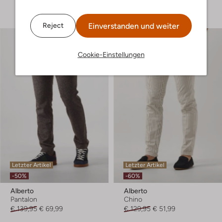
+ mehr farben
Einverstanden und weiter
Reject
Cookie-Einstellungen
Letzter Artikel
Letzter Artikel
-50%
-60%
Alberto
Alberto
Pantalon
Chino
€ 139,95
€ 69,99
€ 129,95
€ 51,99