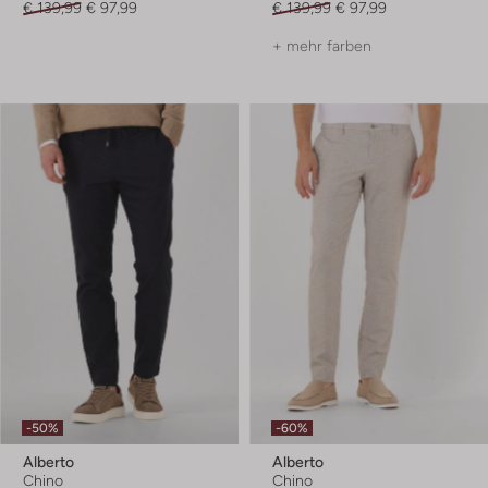
€ 139,99
€ 97,99
€ 139,99
€ 97,99
+ mehr farben
-50%
-60%
Alberto
Alberto
Chino
Chino