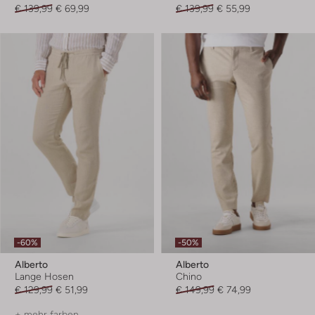
€ 139,99
€ 69,99
€ 139,99
€ 55,99
-60%
-50%
Alberto
Alberto
Lange Hosen
Chino
€ 129,99
€ 51,99
€ 149,99
€ 74,99
+ mehr farben