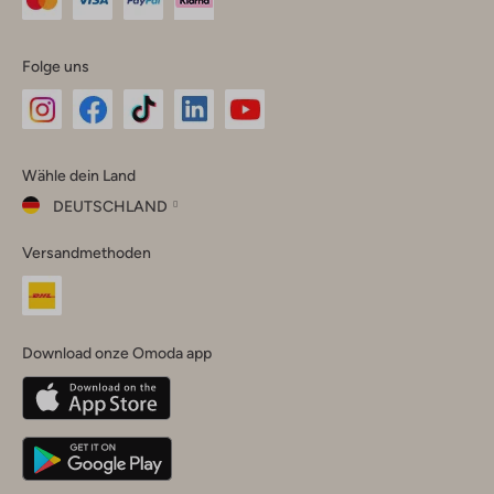
Folge uns
Omoda
Omoda
Omoda
Omoda
Omoda
Wähle dein Land
Instagram
Facebook
TikTok
LinkedIn
YouTube
DEUTSCHLAND
Wähle
Versandmethoden
dein
Schließ
Land
Nederland
België
(Nederlands)
Download onze Omoda app
Belgique
(Français)
Deutschland