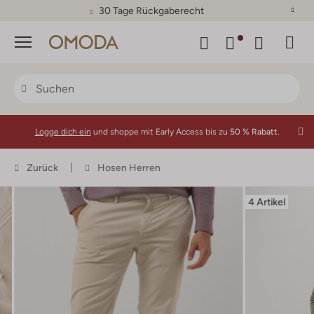
30 Tage Rückgaberecht
Menü
Logge dich ein
und shoppe mit Early Access bis zu
50 % Rabatt.
Zurück
Hosen Herren
4 Artikel