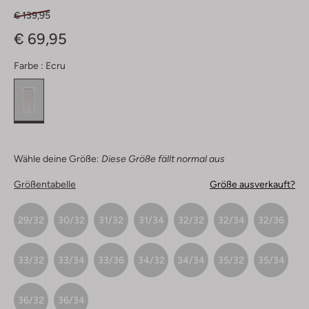
€ 139,95
€ 69,95
Farbe :
Ecru
Wähle deine Größe:
Diese Größe fällt normal aus
Größentabelle
Größe ausverkauft?
29/32
30/32
31/32
31/34
32/32
32/34
32/36
33/32
33/34
33/36
34/32
34/34
35/32
35/34
36/32
36/34