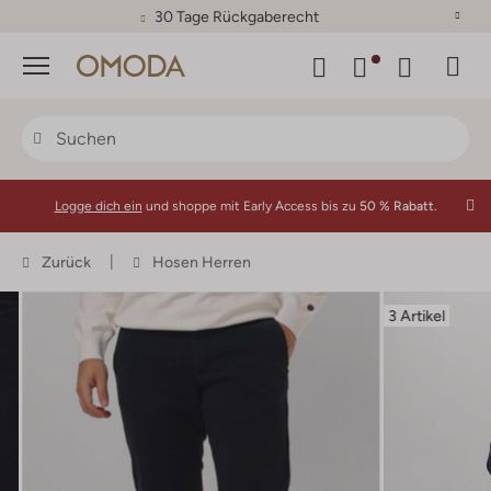
30 Tage Rückgaberecht
Menü
Logge dich ein
und shoppe mit Early Access bis zu
50 % Rabatt.
Zurück
Hosen Herren
3 Artikel