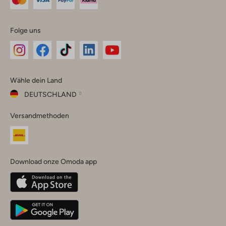
Folge uns
Omoda
Omoda
Omoda
Omoda
Omoda
Wähle dein Land
Instagram
Facebook
TikTok
LinkedIn
YouTube
DEUTSCHLAND
Wähle
Versandmethoden
dein
Schließ
Land
Nederland
België
(Nederlands)
Download onze Omoda app
Belgique
(Français)
Deutschland