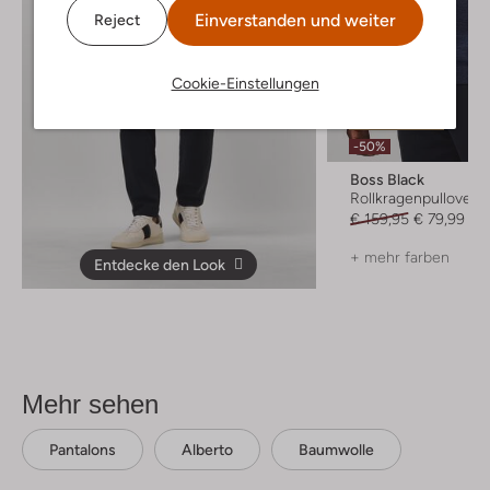
Einverstanden und weiter
Reject
Cookie-Einstellungen
Letzter Artikel
-50%
Boss Black
Rollkragenpullover
€ 159,95
€ 79,99
+ mehr farben
Entdecke den Look
Mehr sehen
Pantalons
Alberto
Baumwolle