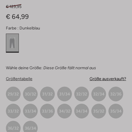
€ 129,95
€ 64,99
Farbe :
Dunkelblau
Wähle deine Größe:
Diese Größe fällt normal aus
Größentabelle
Größe ausverkauft?
29/32
30/32
31/32
31/34
32/32
32/34
32/36
33/32
33/34
33/36
34/32
34/34
35/32
35/34
36/32
36/34