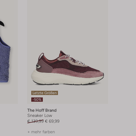
Letzte Größen
-50%
The Hoff Brand
Sneaker Low
€ 139,99
€ 69,99
+ mehr farben