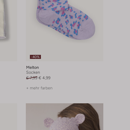
-40%
Melton
Socken
€ 7,99
€ 4,99
+ mehr farben