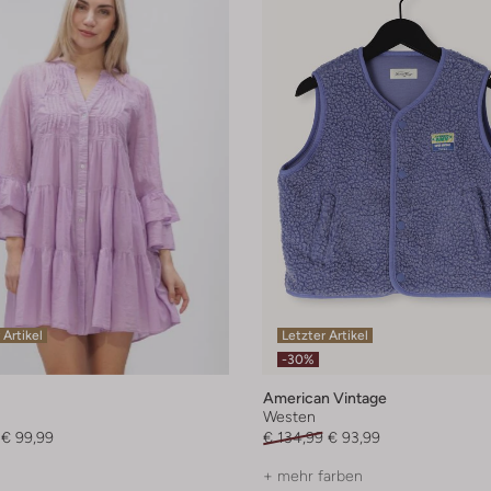
 Artikel
Letzter Artikel
-30%
American Vintage
Westen
€ 99,99
€ 134,99
€ 93,99
+ mehr farben