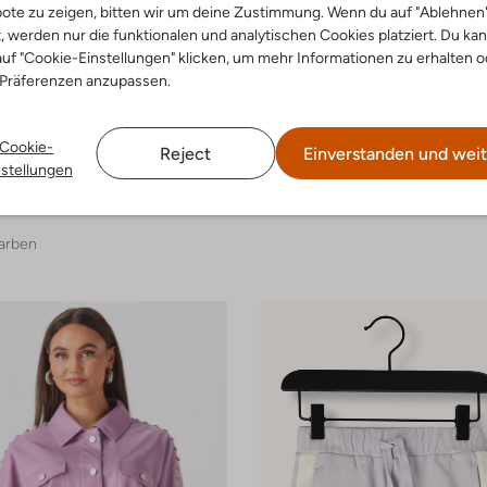
ote zu zeigen, bitten wir um deine Zustimmung. Wenn du auf "Ablehnen
t, werden nur die funktionalen und analytischen Cookies platziert. Du ka
uf "Cookie-Einstellungen" klicken, um mehr Informationen zu erhalten o
 Präferenzen anzupassen.
-50%
Cookie-
Reject
Einverstanden und weit
ark
The Hoff Brand
nstellungen
Sneaker
5,99
€ 129,99
€ 64,99
arben