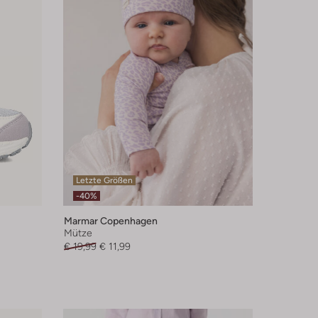
Letzte Größen
-40%
Marmar Copenhagen
Mütze
€ 19,99
€ 11,99