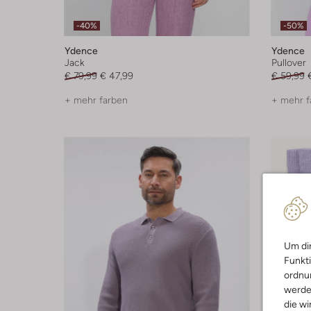
-40%
-50%
Ydence
Ydence
Jack
Pullover
€ 79,99
€ 47,99
€ 59,99
+ mehr farben
+ mehr f
Um dir
Funkti
ordnun
werde
die wi