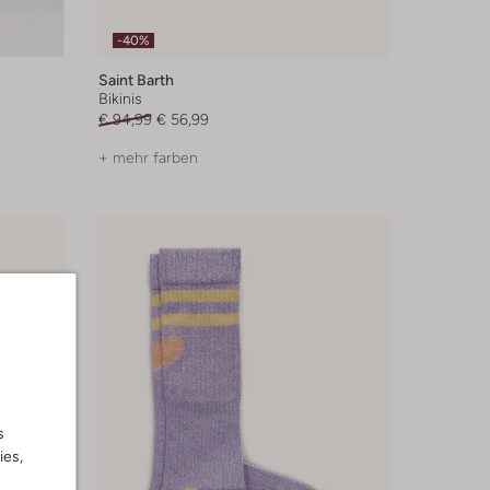
-40%
Saint Barth
Bikinis
€ 94,99
€ 56,99
+ mehr farben
s
ies,