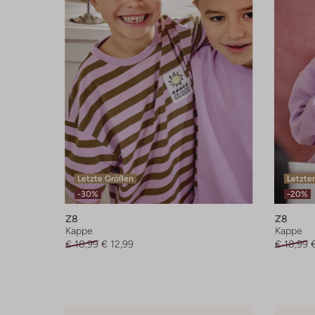
Letzte Größen
Letzter
-30%
-20%
Z8
Z8
Kappe
Kappe
€ 18,99
€ 12,99
€ 18,99