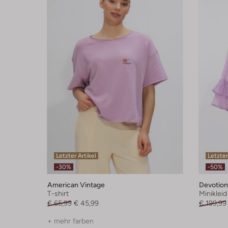
Letzter Artikel
Letzter
-30%
-50%
American Vintage
Devotion
T-shirt
Minikleid
€ 65,99
€ 45,99
€ 199,99
+ mehr farben