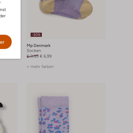
"
nnst
der
-30%
er
Mp Denmark
Socken
€ 9,99
€ 6,99
+ mehr farben