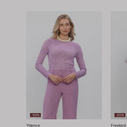
-50%
-20%
Ydence
Freebird