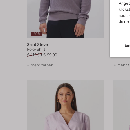
Angeb
klicks
auch a
deine
-50%
-25%
Saint Steve
Mp Denm
Ei
Polo-Shirt
Socken
€ 119,99
€ 59,99
€ 7,99
€ 
+ mehr farben
+ mehr f