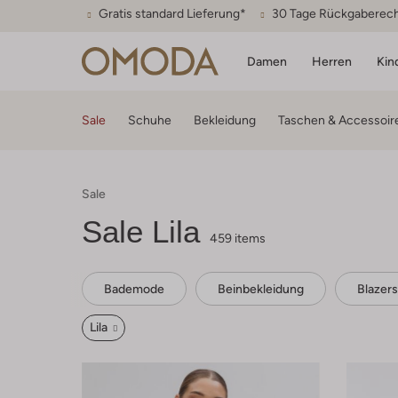
Gratis standard Lieferung*
30 Tage Rückgaberec
Damen
Herren
Kin
Sale
Schuhe
Bekleidung
Taschen & Accessoir
Sale
Sale Lila
459 items
Bademode
Beinbekleidung
Blazers
Lila