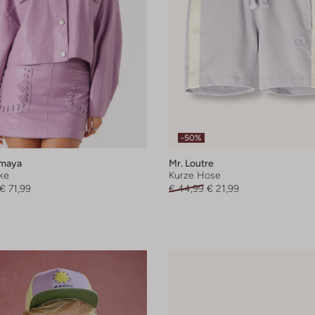
-50%
Amaya
Mr. Loutre
ke
Kurze Hose
€ 71,99
€ 44,99
€ 21,99