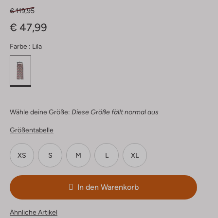
€ 119,95
€ 47,99
Farbe :
Lila
Wähle deine Größe:
Diese Größe fällt normal aus
Größentabelle
XS
S
M
L
XL
In den Warenkorb
Ähnliche Artikel