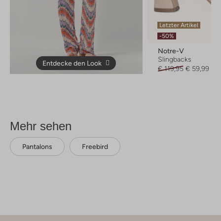
Letzter Artikel
-50%
Notre-V
Slingbacks
Entdecke den Look
€ 119,95
€ 59,99
Mehr sehen
Pantalons
Freebird