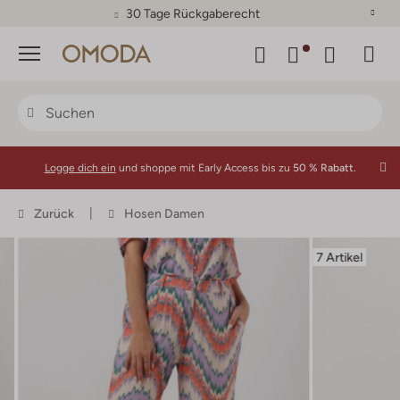
30 Tage Rückgaberecht
Menü
Logge dich ein
und shoppe mit Early Access bis zu
50 % Rabatt.
Zurück
Hosen Damen
7 Artikel