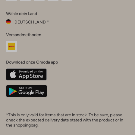
Omoda
Omoda
Omoda
Omoda
Omoda
Wähle dein Land
Instagram
Facebook
TikTok
LinkedIn
YouTube
DEUTSCHLAND
Wähle
Versandmethoden
dein
Schließ
Land
Nederland
België
(Nederlands)
Download onze Omoda app
Belgique
(Français)
Deutschland
*This is only valid for items that are in stock. To be sure, please
check the expected delivery date stated with the product or in
the shoppingbag.