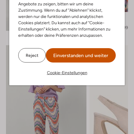
Letzte Größen
Angebote zu zeigen, bitten wir um deine
-60%
Zustimmung. Wenn du auf "Ablehnen" klickst,
werden nur die funktionalen und analytischen
Freebird
Bluse
Cookies platziert. Du kannst auch auf "Cookie-
Entdecke den Look
€ 109,95
€ 43,99
Einstellungen" klicken, um mehr Informationen zu
erhalten oder deine Präferenzen anzupassen.
Einverstanden und weiter
Reject
Cookie-Einstellungen