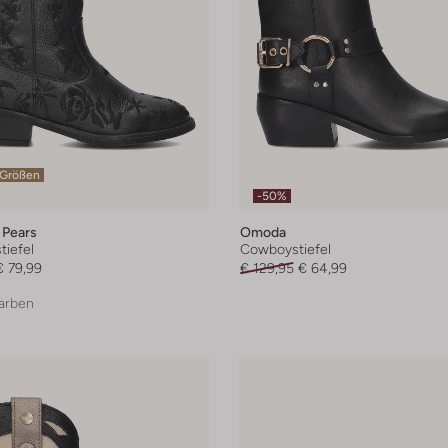
 Größen
-50%
 Pears
Omoda
iefel
Cowboystiefel
€ 79,99
€ 129,95
€ 64,99
arben