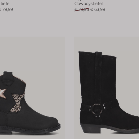
iefel
Cowboystiefel
€ 79,99
€ 79,95
€ 63,99