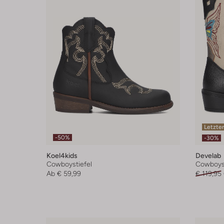
Letzter
-50%
-30%
Koel4kids
Develab
Cowboystiefel
Cowboyst
Ab
€ 59,99
€ 119,95