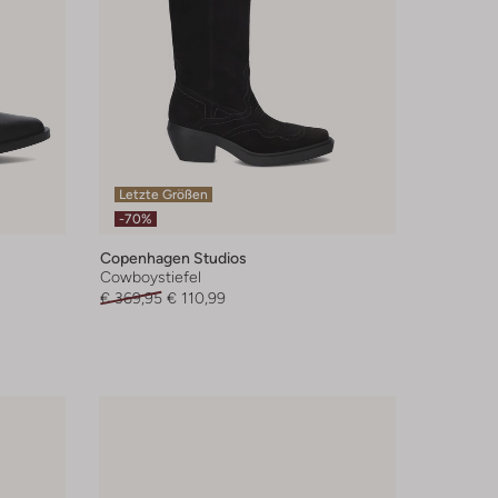
Letzte Größen
-70%
Copenhagen Studios
Cowboystiefel
€ 369,95
€ 110,99