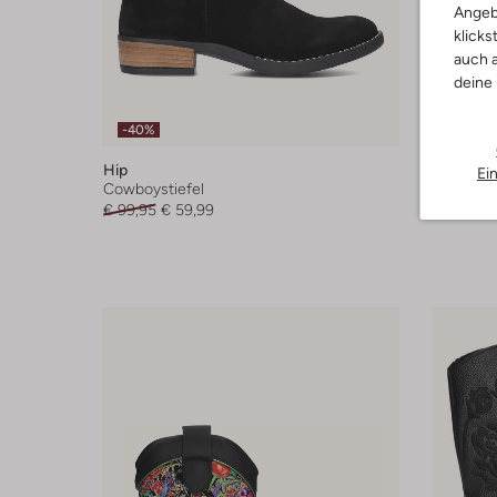
Angeb
klicks
auch a
deine
-40%
-50%
Hip
Notre-V
Ei
Cowboystiefel
Cowboyst
€ 99,95
€ 59,99
€ 199,95