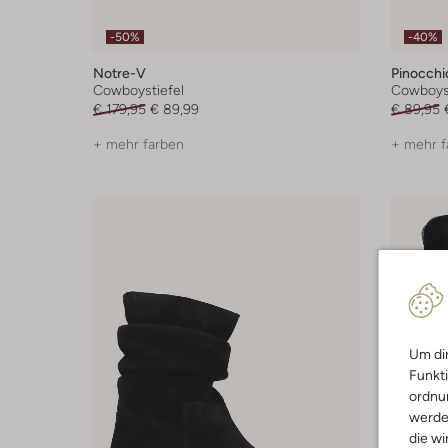
-50%
-40%
Notre-V
Pinocchi
Cowboystiefel
Cowboyst
€ 179,95
€ 89,99
€ 89,95
+ mehr farben
+ mehr f
Um dir
Funkti
ordnun
werde
die wi