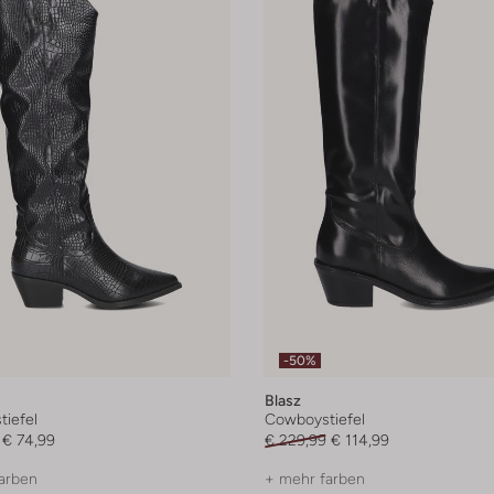
-50%
Blasz
iefel
Cowboystiefel
€ 74,99
€ 229,99
€ 114,99
arben
+ mehr farben