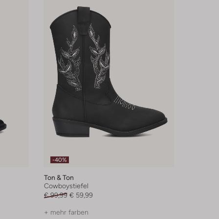
-40%
Ton & Ton
Cowboystiefel
€ 99,99
€ 59,99
+ mehr farben