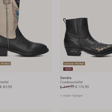
 Artikel
Letzter Artikel
-50%
Sendra
iefel
Cowboystiefel
€ 83,99
€ 349,99
€ 174,99
+ mehr farben