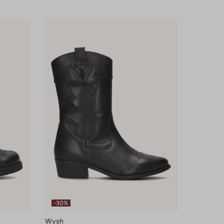
-30%
Wysh