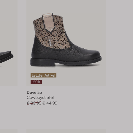
Letzter Artikel
-50%
Develab
Cowboystiefel
€ 89,95
€ 44,99