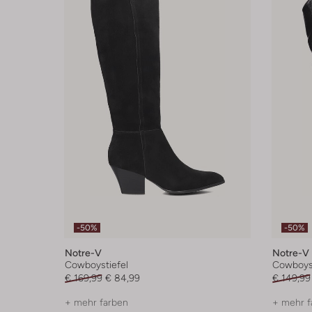
-50%
-50%
Notre-V
Notre-V
Cowboystiefel
Cowboyst
€ 169,99
€ 84,99
€ 149,99
+ mehr farben
+ mehr f