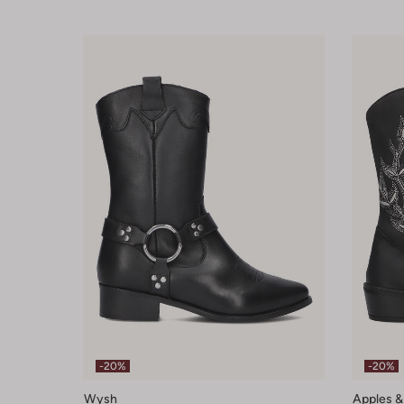
-20%
-20%
Wysh
Apples &