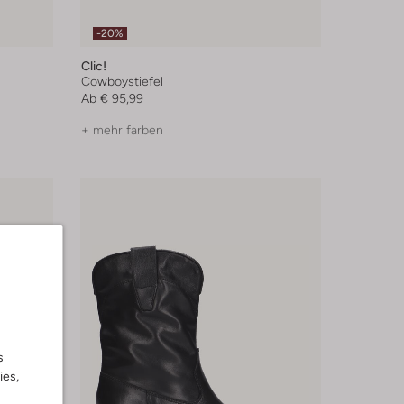
-20%
Clic!
Cowboystiefel
Ab
€ 95,99
+ mehr farben
s
ies,