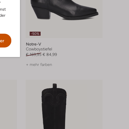
"
nnst
der
-50%
er
Notre-V
Cowboystiefel
€ 169,95
€ 84,99
+ mehr farben