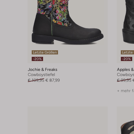
Letzte Größen
Letzte
-20%
-20%
Jochie & Freaks
Apples &
Cowboystiefel
Cowboyst
€ 109,95
€ 87,99
€ 99,95
+ mehr f