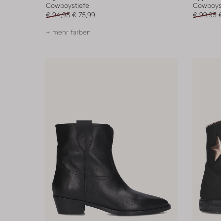
Cowboystiefel
Cowboyst
€ 94,95
€ 75,99
€ 99,95
+ mehr farben