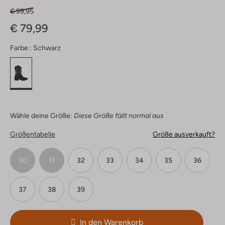
€ 99,95
€ 79,99
Farbe :
Schwarz
Wähle deine Größe:
Diese Größe fällt normal aus
Größentabelle
Größe ausverkauft?
30
31
32
33
34
35
36
37
38
39
In den Warenkorb