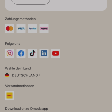
Zahlungsmethoden
Folge uns
Omoda
Omoda
Omoda
Omoda
Omoda
Wähle dein Land
Instagram
Facebook
TikTok
LinkedIn
YouTube
DEUTSCHLAND
Wähle
Versandmethoden
dein
Schließ
Land
Nederland
België
(Nederlands)
Download onze Omoda app