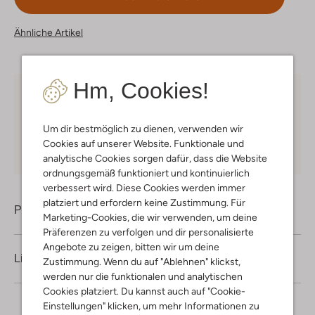
Ähnliche Artikel
Hm, Cookies!
Kostenloser Versand
ab € 75 für Club-Omoda
Mitglieder in Deutschland
Um dir bestmöglich zu dienen, verwenden wir
Kauf auf Rechnung
30 Tagen
Rückgaberecht
Cookies auf unserer Website. Funktionale und
analytische Cookies sorgen dafür, dass die Website
ordnungsgemäß funktioniert und kontinuierlich
verbessert wird. Diese Cookies werden immer
platziert und erfordern keine Zustimmung. Für
Produktinformation
Marketing-Cookies, die wir verwenden, um deine
Präferenzen zu verfolgen und dir personalisierte
Angebote zu zeigen, bitten wir um deine
Lieferung & Rückgabe
Zustimmung. Wenn du auf "Ablehnen" klickst,
werden nur die funktionalen und analytischen
Cookies platziert. Du kannst auch auf "Cookie-
Einstellungen" klicken, um mehr Informationen zu