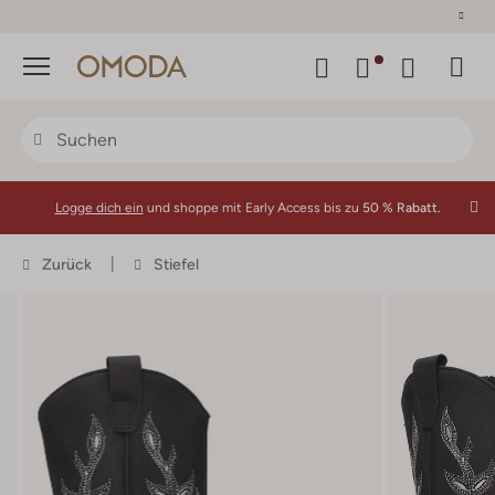
30 Tage Rückgaberecht
Menü
Logge dich ein
und shoppe mit Early Access bis zu
50 % Rabatt.
Zurück
Stiefel