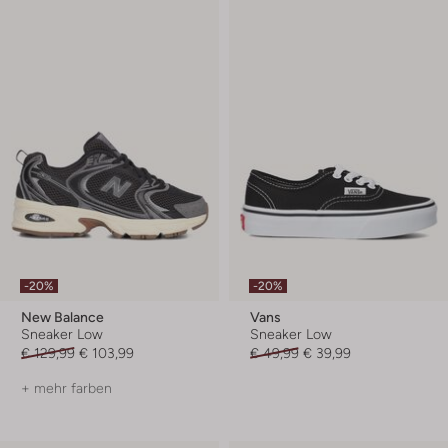
-20%
-20%
New Balance
Vans
Sneaker Low
Sneaker Low
€ 129,99
€ 103,99
€ 49,99
€ 39,99
+ mehr farben