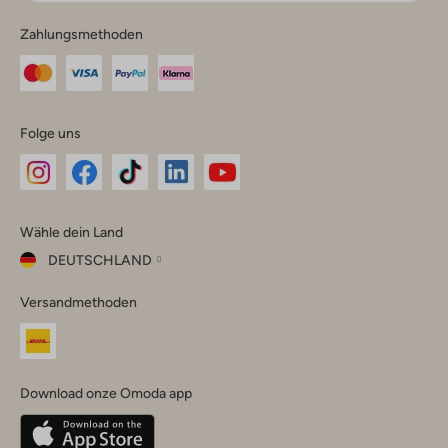
Zahlungsmethoden
Folge uns
Omoda
Omoda
Omoda
Omoda
Omoda
Wähle dein Land
Instagram
Facebook
TikTok
LinkedIn
YouTube
DEUTSCHLAND
Wähle
Versandmethoden
dein
Schließ
Land
Nederland
België
(Nederlands)
Download onze Omoda app
Belgique
(Français)
Deutschland