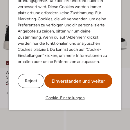
ordnungsgemäß funktioniert und kontinuierlich
verbessert wird. Diese Cookies werden immer
platziert und erfordern keine Zustimmung. Für
Marketing-Cookies, die wir verwenden, um deine
Präferenzen zu verfolgen und dir personalisierte
Angebote zu zeigen, bitten wir um deine
Zustimmung. Wenn du auf "Ablehnen" klickst,
werden nur die funktionalen und analytischen
Cookies platziert. Du kannst auch auf "Cookie-
Einstellungen" klicken, um mehr Informationen zu
erhalten oder deine Präferenzen anzupassen.
-50%
-50%
Antony Morato
Stefano Lauran
Sneaker Low
Sneaker Low
Einverstanden und weiter
Reject
€ 159,99
€ 79,99
€ 149,99
€ 74,99
+ mehr farben
+ mehr farben
Cookie-Einstellungen