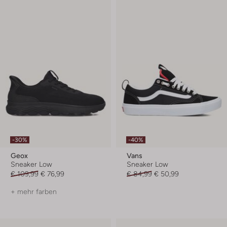
-30%
-40%
Geox
Vans
Sneaker Low
Sneaker Low
€ 109,99
€ 76,99
€ 84,99
€ 50,99
+ mehr farben