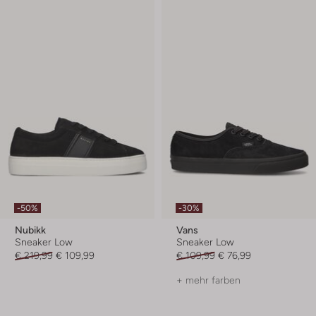
-50%
-30%
Nubikk
Vans
Sneaker Low
Sneaker Low
€ 219,99
€ 109,99
€ 109,99
€ 76,99
+ mehr farben