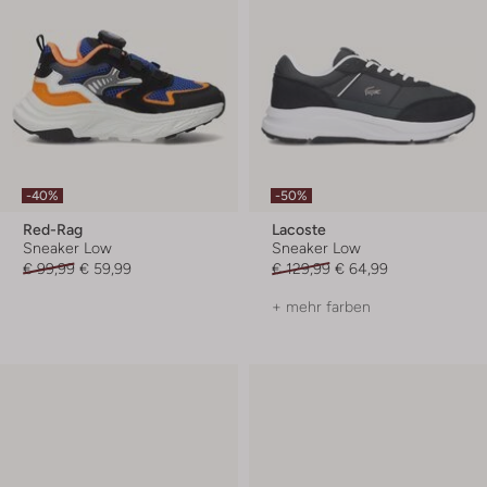
-40%
-50%
Red-Rag
Lacoste
Sneaker Low
Sneaker Low
€ 99,99
€ 59,99
€ 129,99
€ 64,99
+ mehr farben