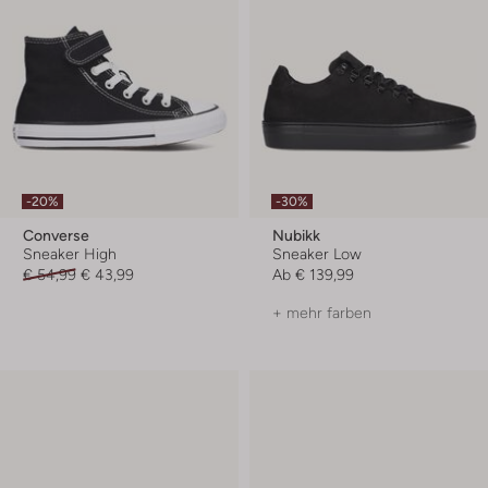
-20%
-30%
Converse
Nubikk
Sneaker High
Sneaker Low
€ 54,99
€ 43,99
Ab
€ 139,99
+ mehr farben