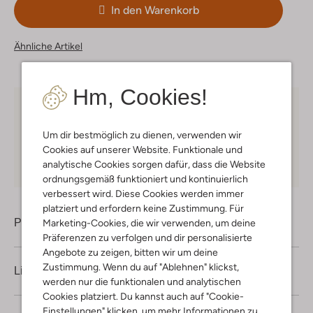
In den Warenkorb
Ähnliche Artikel
Hm, Cookies!
Kostenloser Versand
ab € 75 für Club-Omoda
Mitglieder in Deutschland
Um dir bestmöglich zu dienen, verwenden wir
Cookies auf unserer Website. Funktionale und
Kauf auf Rechnung
30 Tagen
Rückgaberecht
analytische Cookies sorgen dafür, dass die Website
ordnungsgemäß funktioniert und kontinuierlich
verbessert wird. Diese Cookies werden immer
platziert und erfordern keine Zustimmung. Für
Produktinformation
Marketing-Cookies, die wir verwenden, um deine
Präferenzen zu verfolgen und dir personalisierte
Angebote zu zeigen, bitten wir um deine
Zustimmung. Wenn du auf "Ablehnen" klickst,
Lieferung & Rückgabe
werden nur die funktionalen und analytischen
Cookies platziert. Du kannst auch auf "Cookie-
Einstellungen" klicken, um mehr Informationen zu