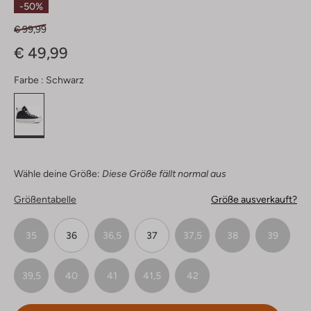
-50%
€ 99,99
€ 49,99
Farbe :
Schwarz
Wähle deine Größe:
Diese Größe fällt normal aus
Größentabelle
Größe ausverkauft?
35
36
36,5
37
37,5
38
39
39,5
40
41
41,5
42