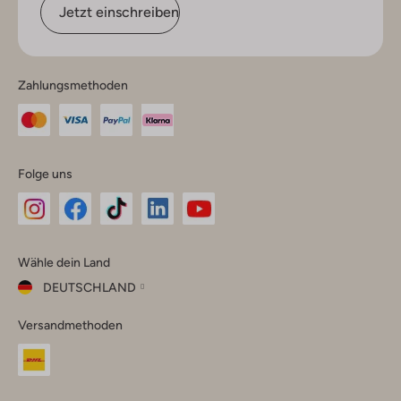
Jetzt einschreiben
Zahlungsmethoden
Folge uns
Omoda
Omoda
Omoda
Omoda
Omoda
Wähle dein Land
Instagram
Facebook
TikTok
LinkedIn
YouTube
DEUTSCHLAND
Wähle
Versandmethoden
dein
Schließ
Land
Nederland
België
(Nederlands)