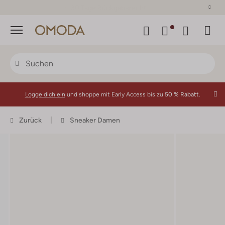
30 Tage Rückgaberecht
Menü
Logge dich ein
und shoppe mit Early Access bis zu
50 % Rabatt.
Zurück
Sneaker Damen