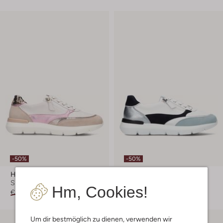
-50%
-50%
Hassia
Hassia
Sneaker Low
Sneaker Low
Hm, Cookies!
€ 199,99
€ 99,99
€ 199,99
€ 99,99
Um dir bestmöglich zu dienen, verwenden wir