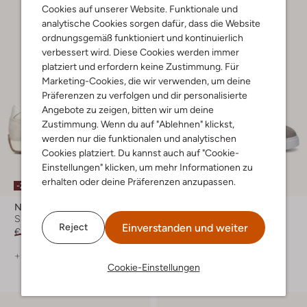
Cookies auf unserer Website. Funktionale und
analytische Cookies sorgen dafür, dass die Website
ordnungsgemäß funktioniert und kontinuierlich
verbessert wird. Diese Cookies werden immer
platziert und erfordern keine Zustimmung. Für
Marketing-Cookies, die wir verwenden, um deine
Präferenzen zu verfolgen und dir personalisierte
Angebote zu zeigen, bitten wir um deine
Zustimmung. Wenn du auf "Ablehnen" klickst,
werden nur die funktionalen und analytischen
Cookies platziert. Du kannst auch auf "Cookie-
Einstellungen" klicken, um mehr Informationen zu
erhalten oder deine Präferenzen anzupassen.
-20%
-30%
New Balance
Magnanni
Sneaker Low
Sneaker Low
Einverstanden und weiter
Reject
€ 99,99
€ 79,99
€ 289,99
€ 202,99
+ mehr farben
+ mehr farben
Cookie-Einstellungen