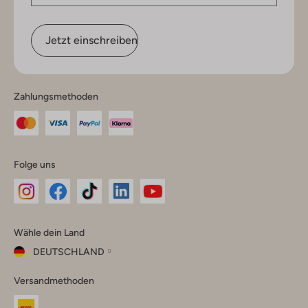
Jetzt einschreiben
Zahlungsmethoden
Folge uns
Omoda
Omoda
Omoda
Omoda
Omoda
Wähle dein Land
Instagram
Facebook
TikTok
LinkedIn
YouTube
DEUTSCHLAND
Wähle
Versandmethoden
dein
Schließ
Land