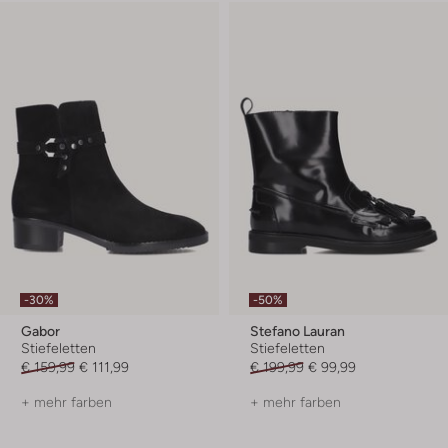
-30%
-50%
Gabor
Stefano Lauran
Stiefeletten
Stiefeletten
€ 159,99
€ 111,99
€ 199,99
€ 99,99
+ mehr farben
+ mehr farben