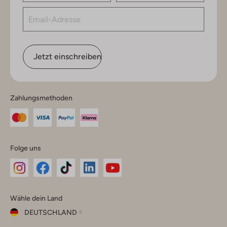
Jetzt einschreiben
Zahlungsmethoden
Folge uns
Omoda
Omoda
Omoda
Omoda
Omoda
Wähle dein Land
Instagram
Facebook
TikTok
LinkedIn
YouTube
DEUTSCHLAND
Wähle