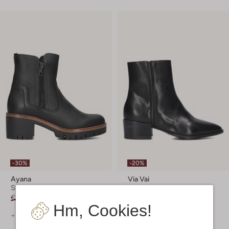
-30%
-20%
Ayana
Via Vai
Stiefeletten
Ankle Boots
€ 129,99
€ 90,99
€ 199,99
€ 159,99
Hm, Cookies!
+ mehr farben
+ mehr farben