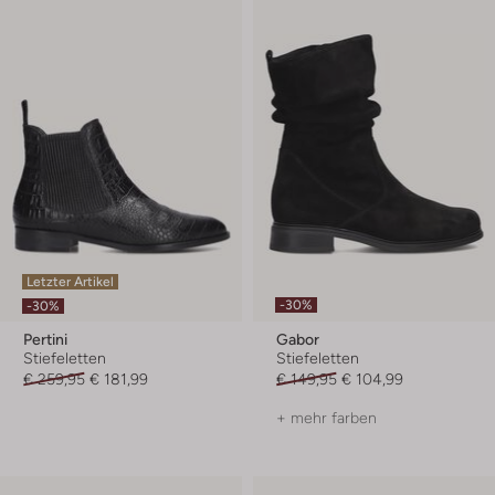
Letzter Artikel
-30%
-30%
Pertini
Gabor
Stiefeletten
Stiefeletten
€ 259,95
€ 181,99
€ 149,95
€ 104,99
+ mehr farben