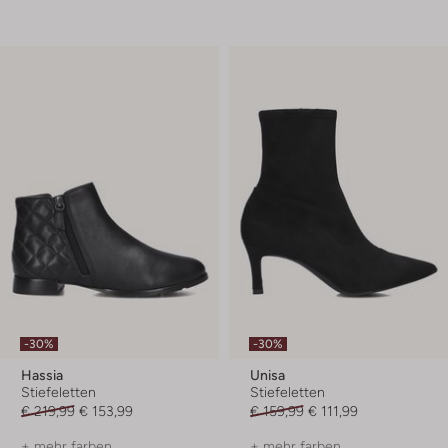
-30%
-30%
Hassia
Unisa
Stiefeletten
Stiefeletten
€ 219,99
€ 153,99
€ 159,99
€ 111,99
+ mehr farben
+ mehr farben