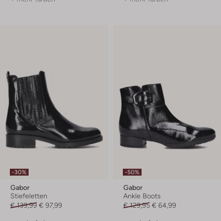
-30%
-50%
Gabor
Gabor
Stiefeletten
Ankle Boots
€ 139,99
€ 97,99
€ 129,95
€ 64,99