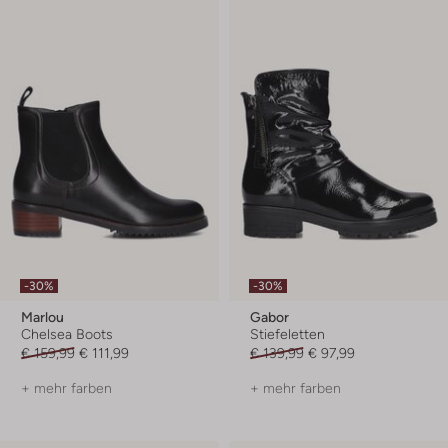
-30%
-30%
Marlou
Gabor
Chelsea Boots
Stiefeletten
€ 159,99
€ 111,99
€ 139,99
€ 97,99
+ mehr farben
+ mehr farben