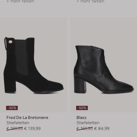
+ mehr farben
+ mehr farben
-30%
-50%
Fred De La Bretoniere
Blasz
Stiefeletten
Stiefeletten
€ 199,99
€ 139,99
€ 169,95
€ 84,99