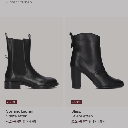
+ mehr farben
-50%
-50%
Stefano Lauran
Blasz
Stiefeletten
Stiefeletten
€ 199,99
€ 99,99
€ 249,95
€ 124,99