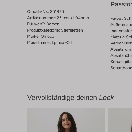
Passfo
Omoda-Nr.:
251836
Artikelnummer:
23lpmexi-04omo
Farbe :
Sch
Für wen?:
Damen
Außenmater
Produktkategorie:
Stiefeletten
Innenmateri
Marke:
Omoda
Material So
Modellname:
Lpmexi-04
Verschluss
Absatzform
Absatzhöhe
Schuhspitz
Schafthöhe 
Vervollständige deinen
Look