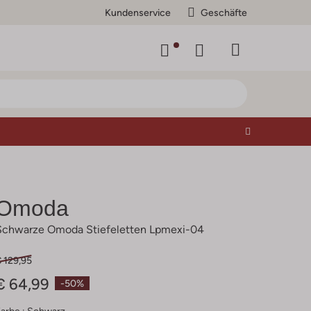
Kundenservice
Geschäfte
Omoda
Schwarze Omoda Stiefeletten Lpmexi-04
 129,95
€ 64,99
-50%