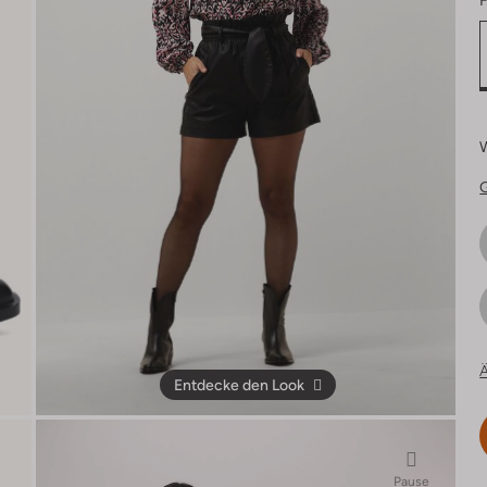
F
Ä
Entdecke den Look
Pause