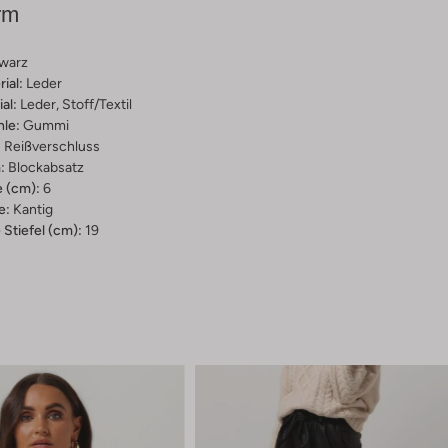
rm
warz
ial:
Leder
al:
Leder, Stoff/textil
hle:
Gummi
:
Reißverschluss
:
Blockabsatz
 (cm):
6
e:
Kantig
Stiefel (cm):
19