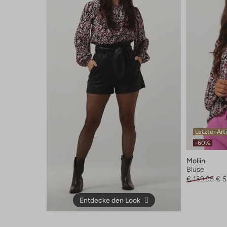
Letzter Art
-60%
Moliin
Bluse
€ 139,95
€ 5
Entdecke den Look