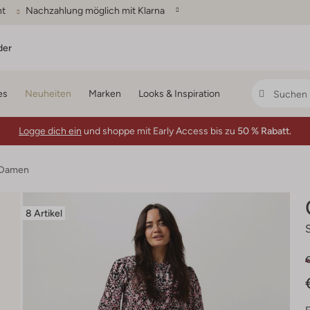
ht
Nachzahlung möglich mit Klarna
der
es
Neuheiten
Marken
Looks & Inspiration
Logge dich ein
und shoppe mit Early Access bis zu
50 % Rabatt.
n Damen
8 Artikel
€