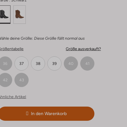
arbe :
Schwarz
Wähle deine Größe:
Diese Größe fällt normal aus
Größentabelle
Größe ausverkauft?
36
37
38
39
40
41
42
43
hnliche Artikel
In den Warenkorb