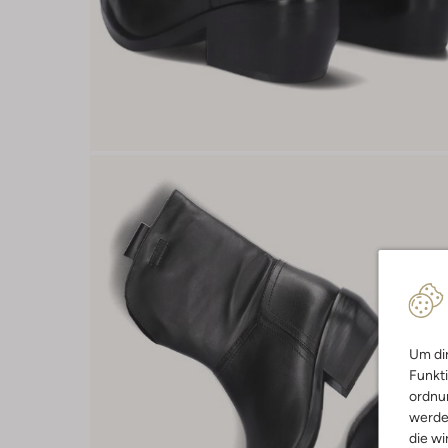
Um dir
Funkti
ordnun
werde
die wi