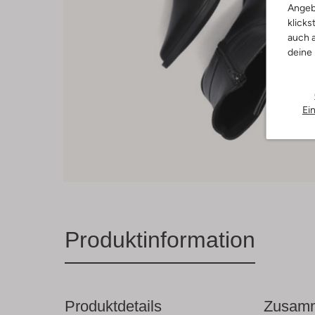
Angeb
klicks
auch a
deine
Ei
Produktinformation
Produktdetails
Zusamm