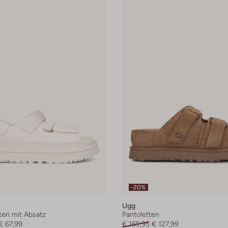
-20%
Ugg
ten mit Absatz
Pantoletten
€ 67,99
€ 159,95
€ 127,99