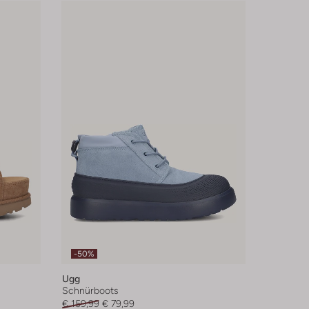
-50%
Ugg
Schnürboots
€ 159,99
€ 79,99