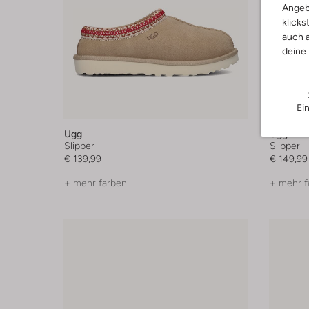
Angeb
klicks
auch a
deine
Ei
Ugg
Ugg
Slipper
Slipper
€ 139,99
€ 149,99
+ mehr farben
+ mehr f