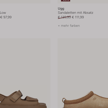
Ugg
 Low
Sandaletten mit Absatz
€ 97,99
€ 139,99
€ 111,99
+ mehr farben