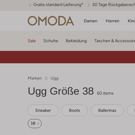
Gratis standard Lieferung*
30 Tage Rückgaberec
Damen
Herren
Kin
Sale
Schuhe
Bekleidung
Taschen & Accessoir
Marken
Ugg
Ugg
Größe 38
60 items
Sneaker
Boots
Ballerinas
38