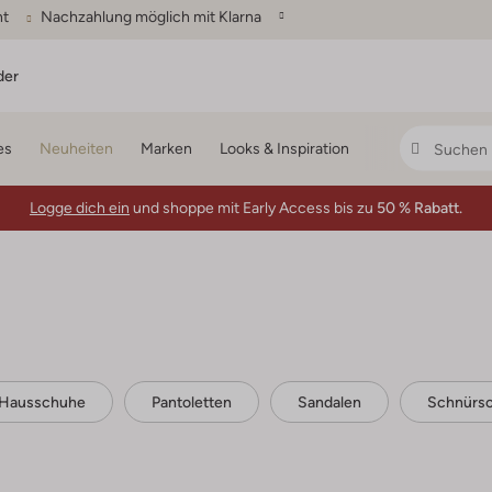
ht
Nachzahlung möglich mit Klarna
der
es
Neuheiten
Marken
Looks & Inspiration
Logge dich ein
und shoppe mit Early Access bis zu
50 % Rabatt.
Hausschuhe
Pantoletten
Sandalen
Schnürs