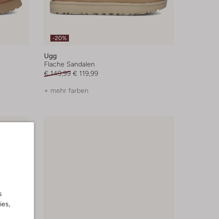
-20%
Ugg
Flache Sandalen
€ 149,99
€ 119,99
+ mehr farben
s
ies,