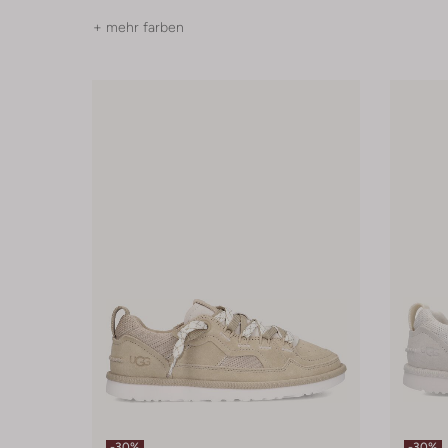
+ mehr farben
-30%
-30%