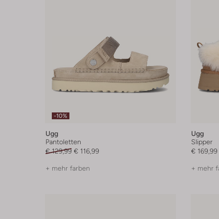
-10%
Ugg
Ugg
Pantoletten
Slipper
€ 129,99
€ 116,99
€ 169,99
+ mehr farben
+ mehr f