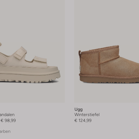
Ugg
andalen
Winterstiefel
€ 98,99
€ 124,99
arben