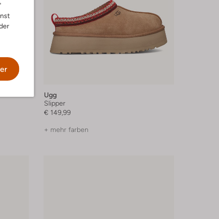
"
nnst
der
er
Ugg
Slipper
€ 149,99
+ mehr farben