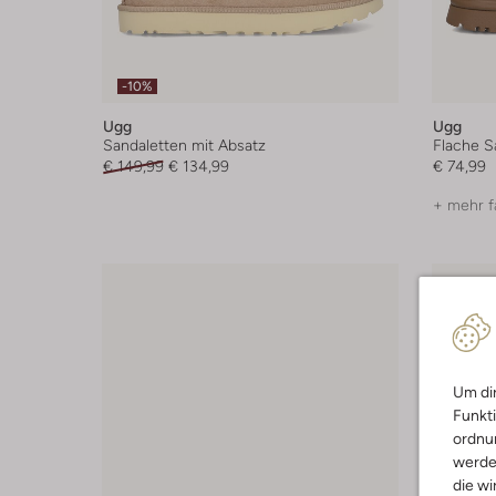
-10%
Ugg
Ugg
Sandaletten mit Absatz
Flache S
€ 149,99
€ 134,99
€ 74,99
+ mehr f
Um dir
Funkti
ordnun
werde
die wi