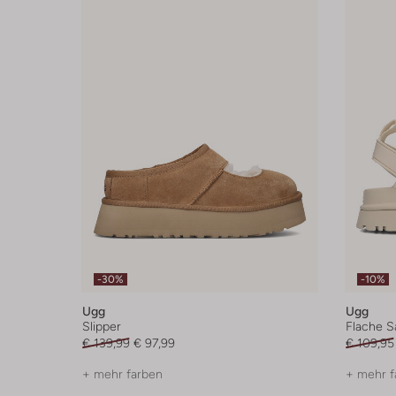
-30%
-10%
Ugg
Ugg
Slipper
Flache S
€ 139,99
€ 97,99
€ 109,95
+ mehr farben
+ mehr f