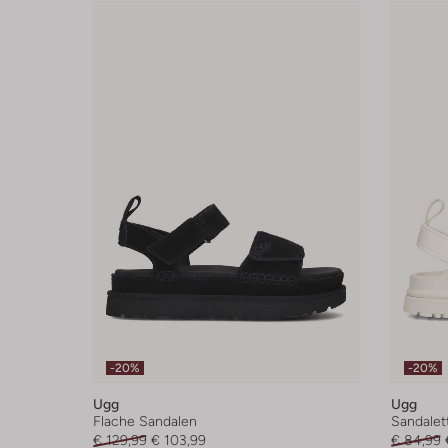
-20%
-20%
Ugg
Ugg
Flache Sandalen
Sandalet
€ 129,99
€ 103,99
€ 84,99