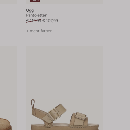
Ugg
Pantoletten
€ 119,99
€ 107,99
+ mehr farben