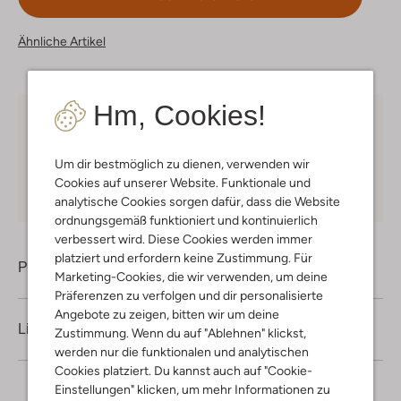
Ähnliche Artikel
Hm, Cookies!
Kostenloser Versand
ab € 75 für Club-Omoda
Mitglieder in Deutschland
Um dir bestmöglich zu dienen, verwenden wir
Kauf auf Rechnung
30 Tagen
Rückgaberecht
Cookies auf unserer Website. Funktionale und
analytische Cookies sorgen dafür, dass die Website
ordnungsgemäß funktioniert und kontinuierlich
verbessert wird. Diese Cookies werden immer
platziert und erfordern keine Zustimmung. Für
Produktinformation
Marketing-Cookies, die wir verwenden, um deine
Präferenzen zu verfolgen und dir personalisierte
Angebote zu zeigen, bitten wir um deine
Lieferung & Rückgabe
Zustimmung. Wenn du auf "Ablehnen" klickst,
werden nur die funktionalen und analytischen
Cookies platziert. Du kannst auch auf "Cookie-
Einstellungen" klicken, um mehr Informationen zu