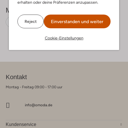
erhalten oder deine Präferenzen anzupassen.
Mehr sehen
Einverstanden und weiter
Reject
Pantoletten
Ugg
Wildleder
Cookie-Einstellungen
Kontakt
Montag - Freitag 09:00 - 17:00 uur
info@omoda.de
Kundenservice