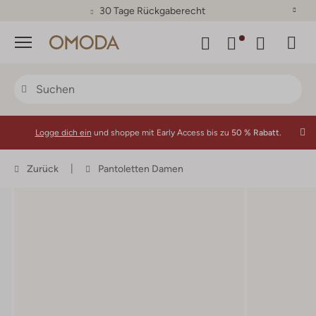
30 Tage Rückgaberecht
Menü
Logge dich ein
und shoppe mit Early Access bis zu
50 % Rabatt.
Zurück
Pantoletten Damen