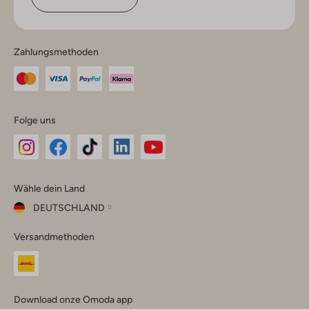
Zahlungsmethoden
Folge uns
Omoda
Omoda
Omoda
Omoda
Omoda
Wähle dein Land
Instagram
Facebook
TikTok
LinkedIn
YouTube
DEUTSCHLAND
Wähle
Versandmethoden
dein
Schließ
Land
Nederland
België
(Nederlands)
Download onze Omoda app