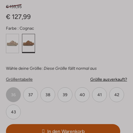
€ 159,95
€ 127,99
Farbe :
Cognac
Wähle deine Größe:
Diese Größe fällt normal aus
Größentabelle
Größe ausverkauft?
36
37
38
39
40
41
42
43
In den Warenkorb