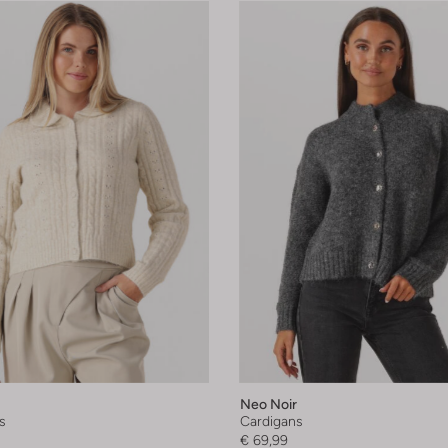
Neo Noir
s
Cardigans
€ 69,99