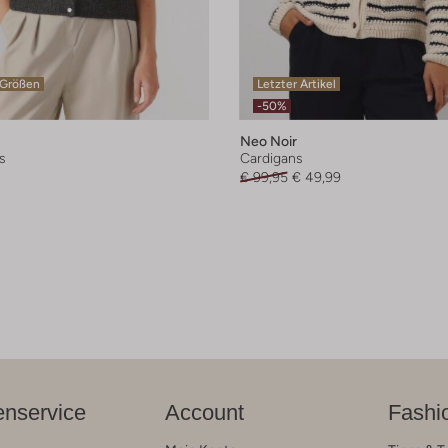
 Größen
Letzter Artikel
-50%
Neo Noir
s
Cardigans
€ 99,95
€ 49,99
nservice
Account
Fashi