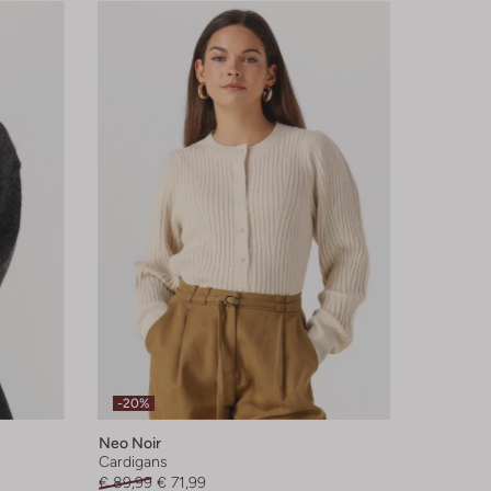
-20%
Neo Noir
Cardigans
€ 89,99
€ 71,99