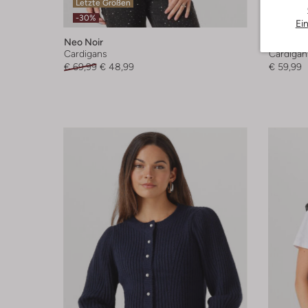
Letzte Größen
Letzter
-30%
Ei
Neo Noir
Neo Noir
Cardigans
Cardigan
€ 69,99
€ 48,99
€ 59,99