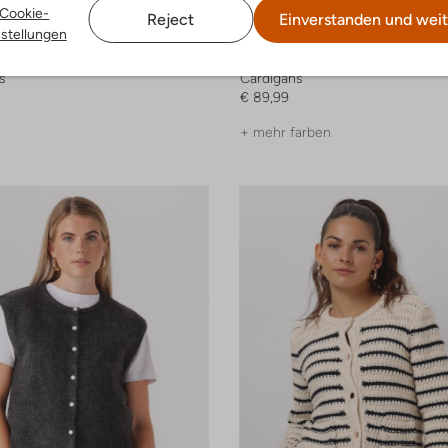
 Artikel
Letzte Größen
Cookie-
Reject
Einverstanden und weit
nstellungen
Neo Noir
s
Cardigans
€ 89,99
+ mehr farben