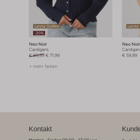
Letzte Größen
Letzte
-20%
Neo Noir
Neo Noir
Cardigans
Cardigan
€ 89,99
€ 71,99
€ 59,99
+ mehr farben
Kontakt
Kunde
Montag - Freitag 09:00 - 17:00 uur