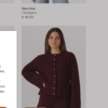
Neo Noir
Cardigans
€ 89,99
s
ies,
"
nnst
der