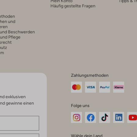
Mein Konto
Tipps & T
Häufig gestellte Fragen
ethoden
hen und
eren
 und Beschwerden
 und Pflege
srecht
hutz
um
Zahlungsmethoden
nd exklusiven
und gewinne einen
Folge uns
Omoda
Omoda
Omoda
Omoda
Om
Wähle dein Land