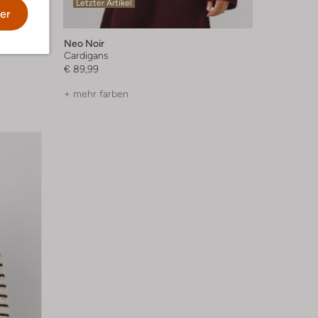
Letzter Artikel
er
Neo Noir
Cardigans
€ 89,99
+ mehr farben