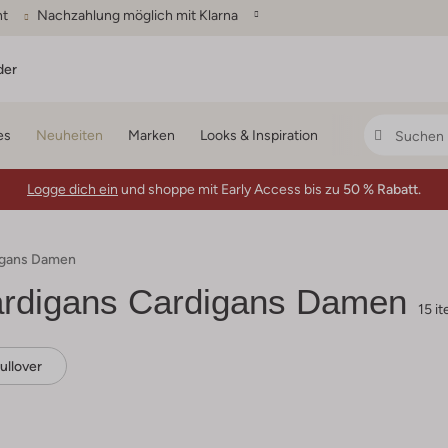
ht
Nachzahlung möglich mit Klarna
der
es
Neuheiten
Marken
Looks & Inspiration
Logge dich ein
und shoppe mit Early Access bis zu
50 % Rabatt.
digans Damen
ardigans Cardigans Damen
15 i
ullover