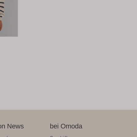
on News
bei Omoda