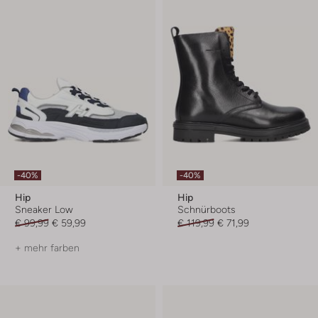
-40%
-40%
Hip
Hip
Sneaker Low
Schnürboots
€ 99,99
€ 59,99
€ 119,99
€ 71,99
+ mehr farben