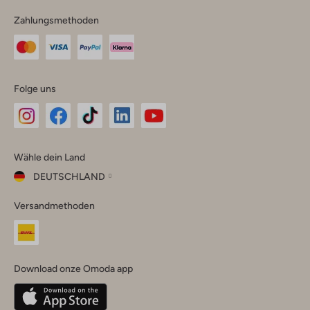
Zahlungsmethoden
Folge uns
Omoda
Omoda
Omoda
Omoda
Omoda
Wähle dein Land
Instagram
Facebook
TikTok
LinkedIn
YouTube
DEUTSCHLAND
Wähle
Versandmethoden
dein
Schließ
Land
Nederland
België
(Nederlands)
Download onze Omoda app
Belgique
(Français)
Deutschland