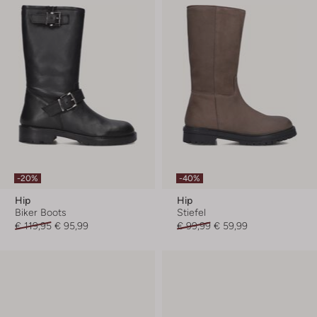
-20%
-40%
Hip
Hip
Biker Boots
Stiefel
€ 119,95
€ 95,99
€ 99,99
€ 59,99