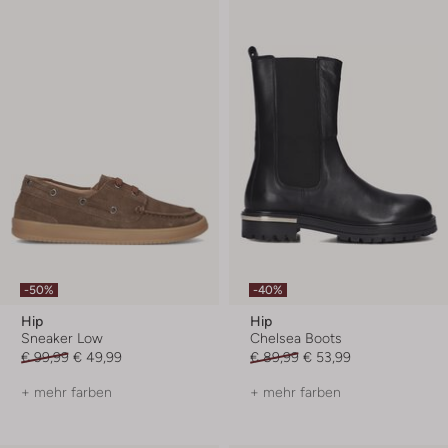
-50%
-40%
Hip
Hip
Sneaker Low
Chelsea Boots
€ 99,99
€ 49,99
€ 89,99
€ 53,99
+ mehr farben
+ mehr farben