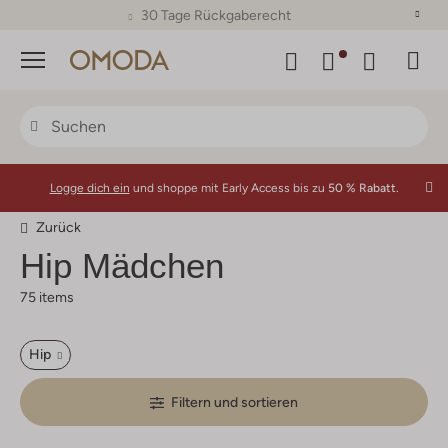
30 Tage Rückgaberecht
Menü
Logge dich ein
und shoppe mit Early Access bis zu
50 % Rabatt.
Zurück
Hip
Mädchen
75 items
Hip
Filtern und sortieren