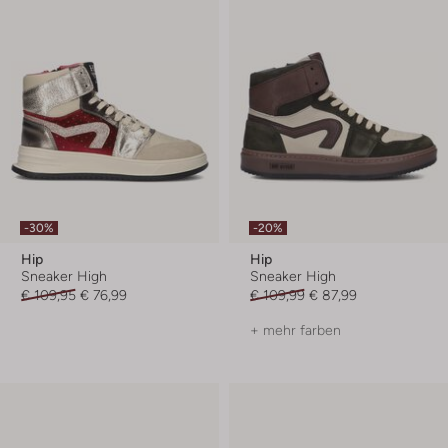
-30%
-20%
Hip
Hip
Sneaker High
Sneaker High
€ 109,95
€ 76,99
€ 109,99
€ 87,99
+ mehr farben