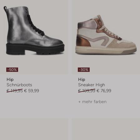
-50%
-30%
Hip
Hip
Schnürboots
Sneaker High
€ 119,95
€ 59,99
€ 109,99
€ 76,99
+ mehr farben