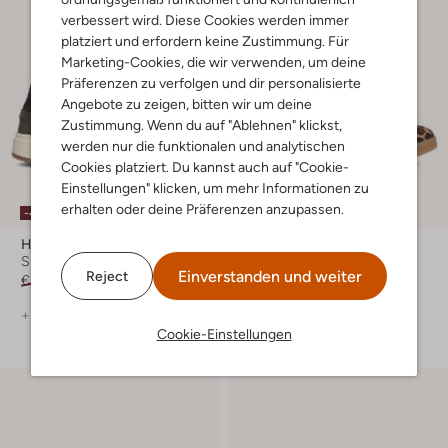
verbessert wird. Diese Cookies werden immer
platziert und erfordern keine Zustimmung. Für
Marketing-Cookies, die wir verwenden, um deine
Präferenzen zu verfolgen und dir personalisierte
Angebote zu zeigen, bitten wir um deine
Zustimmung. Wenn du auf "Ablehnen" klickst,
werden nur die funktionalen und analytischen
Cookies platziert. Du kannst auch auf "Cookie-
Einstellungen" klicken, um mehr Informationen zu
erhalten oder deine Präferenzen anzupassen.
-40%
-40%
Hip
Hip
Sneaker Low
Sneaker Low
Einverstanden und weiter
Reject
€ 89,99
€ 53,99
€ 99,99
€ 59,99
+ mehr farben
+ mehr farben
Cookie-Einstellungen