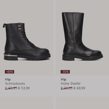
-40%
-30%
Hip
Hip
Schnürboots
Hohe Stiefel
€ 89,95
€ 53,99
€ 99,99
€ 69,99