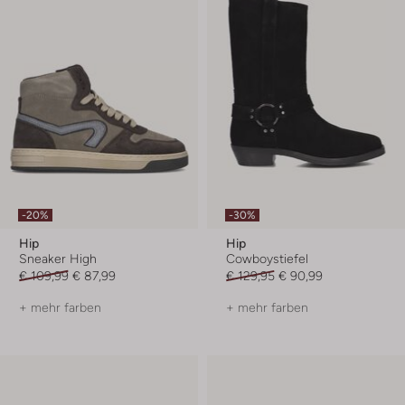
-20%
-30%
Hip
Hip
Sneaker High
Cowboystiefel
€ 109,99
€ 87,99
€ 129,95
€ 90,99
+ mehr farben
+ mehr farben