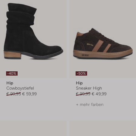
-40%
-50%
Hip
Hip
Cowboystiefel
Sneaker High
€ 99,95
€ 59,99
€ 99,99
€ 49,99
+ mehr farben