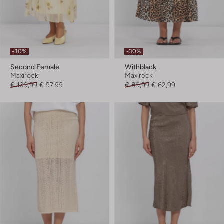
-30%
-30%
Second Female
Withblack
Maxirock
Maxirock
€ 139,99
€ 97,99
€ 89,99
€ 62,99