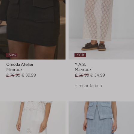
-50%
-50%
Omoda Atelier
Y.a.s.
Minirock
Maxirock
€ 79,99
€ 39,99
€ 69,99
€ 34,99
+ mehr farben