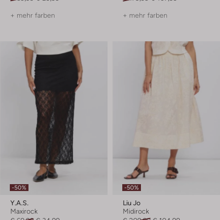
+ mehr farben
+ mehr farben
-50%
-50%
Y.a.s.
Liu Jo
Maxirock
Midirock