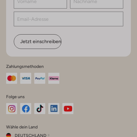
Jetzt einschreiben
Zahlungsmethoden
Folge uns
Omoda
Omoda
Omoda
Omoda
Omoda
Wähle dein Land
Instagram
Facebook
TikTok
LinkedIn
YouTube
DEUTSCHLAND