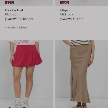
-30%
-30%
Dea Kudibal
Object
Midirock
Midirock
€ 269,99
€ 188,99
€ 54,99
€ 37,99
+ mehr farben