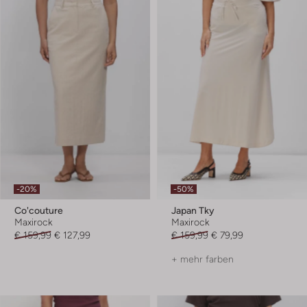
-20%
-50%
Co'couture
Japan Tky
Maxirock
Maxirock
€ 159,99
€ 127,99
€ 159,99
€ 79,99
+ mehr farben