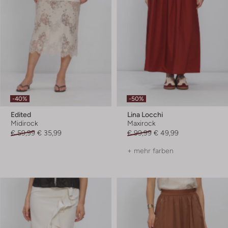
-40%
-50%
Edited
Lina Locchi
Midirock
Maxirock
€ 59,99
€ 35,99
€ 99,99
€ 49,99
+ mehr farben