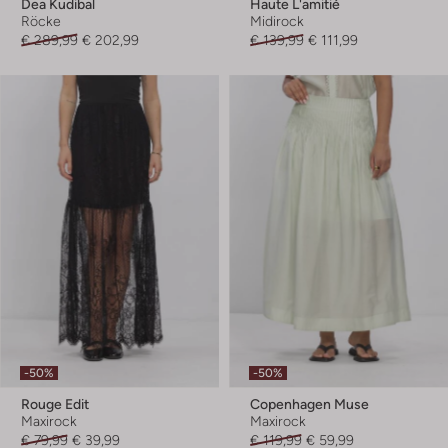
Dea Kudibal
Haute L'amitié
Röcke
Midirock
€ 289,99
€ 202,99
€ 139,99
€ 111,99
-50%
-50%
Rouge Edit
Copenhagen Muse
Maxirock
Maxirock
€ 79,99
€ 39,99
€ 119,99
€ 59,99