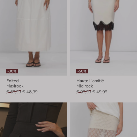
-30%
-50%
Edited
Haute L'amitié
Maxirock
Midirock
€ 69,99
€ 48,99
€ 99,99
€ 49,99