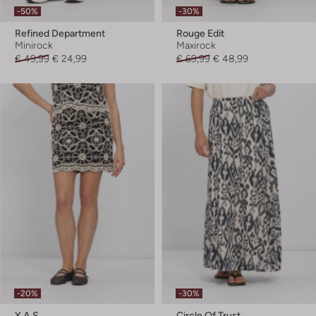
-50%
-30%
Refined Department
Rouge Edit
Minirock
Maxirock
€ 49,99
€ 24,99
€ 69,99
€ 48,99
-20%
-30%
Y.a.s.
Circle Of Trust