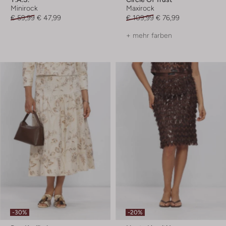
Minirock
Maxirock
€ 59,99
€ 47,99
€ 109,99
€ 76,99
+ mehr farben
-30%
-20%