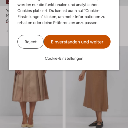
-20%
-40%
werden nur die funktionalen und analytischen
Cookies platziert. Du kannst auch auf "Cookie-
Ydence
Japan Tky
Minirock
Maxirock
Einstellungen" klicken, um mehr Informationen zu
€ 59,99
€ 47,99
€ 179,99
€ 107,99
erhalten oder deine Präferenzen anzupassen.
+ mehr farben
+ mehr farben
Einverstanden und weiter
Reject
Cookie-Einstellungen