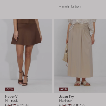
+ mehr farben
-50%
-40%
Notre-V
Japan Tky
Minirock
Maxirock
€ 59,99
€ 29,99
€ 179,99
€ 107,99