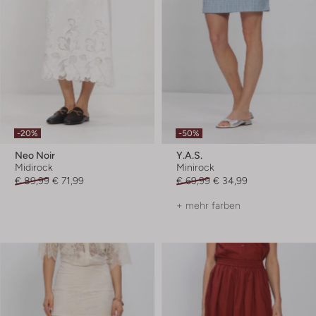
-20%
-50%
Neo Noir
Y.a.s.
Midirock
Minirock
€ 89,99
€ 71,99
€ 69,99
€ 34,99
+ mehr farben