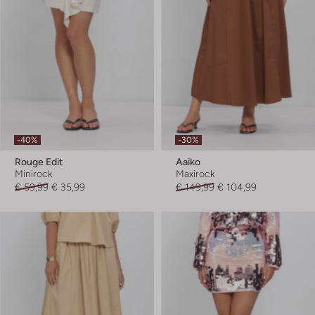
-40%
-30%
Rouge Edit
Aaiko
Minirock
Maxirock
€ 59,99
€ 35,99
€ 149,99
€ 104,99