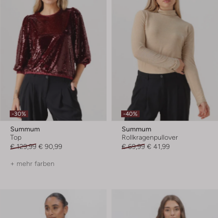
-30%
-40%
Summum
Summum
Top
Rollkragenpullover
€ 129,99
€ 90,99
€ 69,99
€ 41,99
+ mehr farben