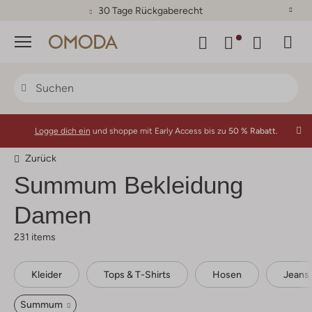
30 Tage Rückgaberecht
Menü
Logge dich ein
und shoppe mit Early Access bis zu
50 % Rabatt.
Zurück
Summum
Bekleidung
Damen
231 items
Kleider
Tops & T-Shirts
Hosen
Jeans
Summum