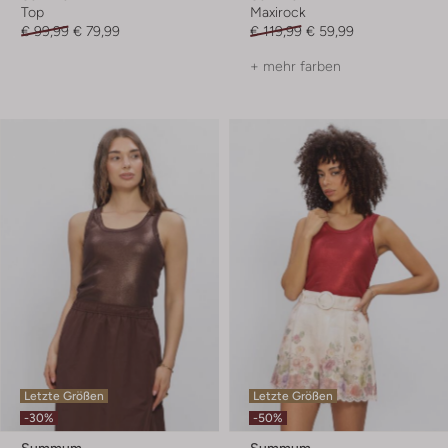
Top
Maxirock
€ 99,99
€ 79,99
€ 119,99
€ 59,99
+ mehr farben
Letzte Größen
Letzte Größen
-30%
-50%
Summum
Summum