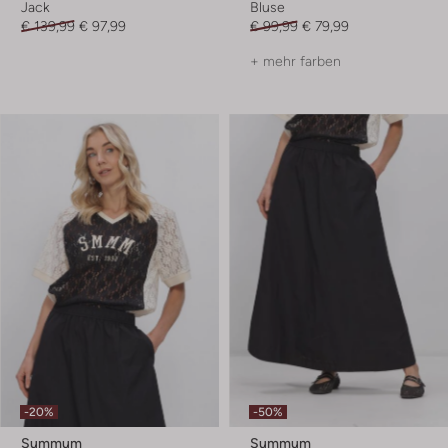
Jack
Bluse
€ 139,99
€ 97,99
€ 99,99
€ 79,99
+ mehr farben
-20%
-50%
Summum
Summum