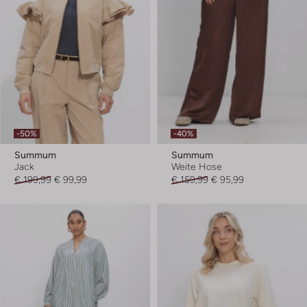
-50%
-40%
Summum
Summum
Jack
Weite Hose
€ 199,99
€ 99,99
€ 159,99
€ 95,99