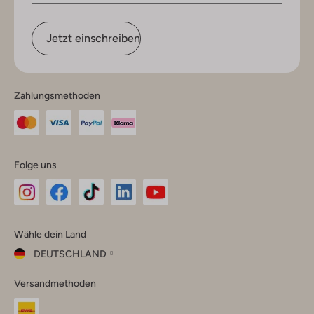
Jetzt einschreiben
Zahlungsmethoden
Folge uns
Omoda
Omoda
Omoda
Omoda
Omoda
Wähle dein Land
Instagram
Facebook
TikTok
LinkedIn
YouTube
DEUTSCHLAND
Wähle
Versandmethoden
dein
Schließ
Land