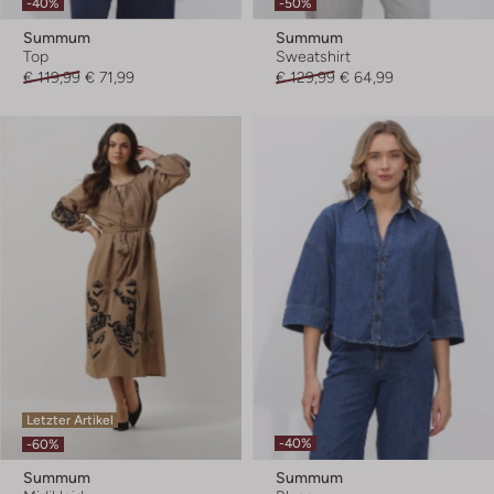
-40%
-50%
Summum
Summum
Top
Sweatshirt
€ 119,99
€ 71,99
€ 129,99
€ 64,99
Letzter Artikel
-40%
-60%
Summum
Summum