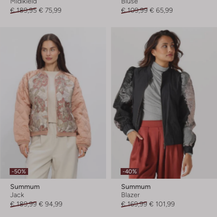
Midikleid
Bluse
€ 189,95
€ 75,99
€ 109,99
€ 65,99
-50%
-40%
Summum
Summum
Jack
Blazer
€ 189,99
€ 94,99
€ 169,99
€ 101,99