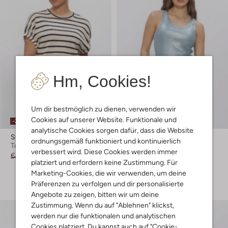
Hm, Cookies!
Um dir bestmöglich zu dienen, verwenden wir
Cookies auf unserer Website. Funktionale und
-20%
-20%
analytische Cookies sorgen dafür, dass die Website
Summum
Summum
ordnungsgemäß funktioniert und kontinuierlich
Top
Top
verbessert wird. Diese Cookies werden immer
€ 99,99
€ 79,99
€ 69,99
€ 55,99
platziert und erfordern keine Zustimmung. Für
Marketing-Cookies, die wir verwenden, um deine
+ mehr farben
Präferenzen zu verfolgen und dir personalisierte
Angebote zu zeigen, bitten wir um deine
Zustimmung. Wenn du auf "Ablehnen" klickst,
werden nur die funktionalen und analytischen
Cookies platziert. Du kannst auch auf "Cookie-