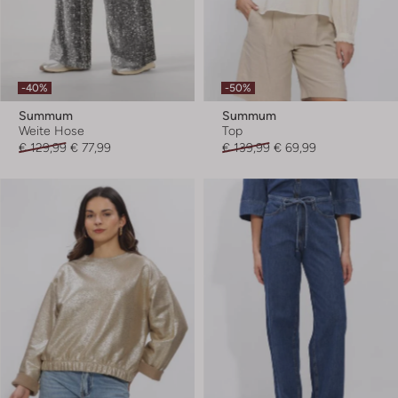
-40%
-50%
Summum
Summum
Weite Hose
Top
€ 129,99
€ 77,99
€ 139,99
€ 69,99