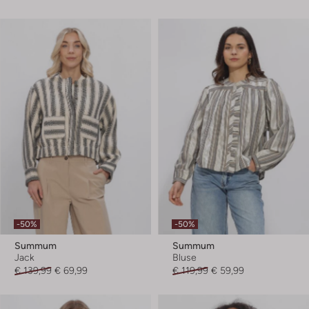
-50%
-50%
Summum
Summum
Jack
Bluse
€ 139,99
€ 69,99
€ 119,99
€ 59,99