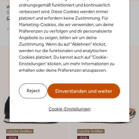
ordnungsgemäß funktioniert und kontinuierlich
Woden
Woden
verbessert wird. Diese Cookies werden immer
Sneaker Low
Sneaker Low
platziert und erfordern keine Zustimmung. Für
€ 109,99
€ 76,99
€ 119,99
€ 59,99
Marketing-Cookies, die wir verwenden, um deine
+ mehr farben
+ mehr farben
Präferenzen zu verfolgen und dir personalisierte
Angebote zu zeigen, bitten wir um deine
Zustimmung. Wenn du auf "Ablehnen" klickst,
werden nur die funktionalen und analytischen
Cookies platziert. Du kannst auch auf "Cookie-
Einstellungen" klicken, um mehr Informationen zu
erhalten oder deine Präferenzen anzupassen.
Einverstanden und weiter
Reject
Cookie-Einstellungen
Letzte Größen
Letzte Größen
-50%
-50%