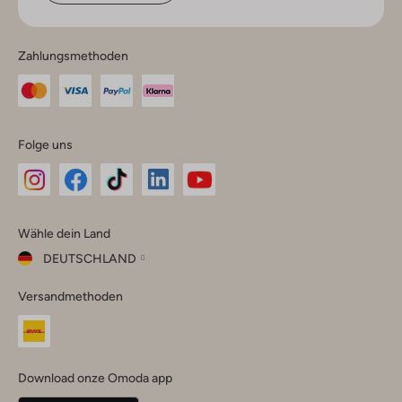
Zahlungsmethoden
Folge uns
Omoda
Omoda
Omoda
Omoda
Omoda
Wähle dein Land
Instagram
Facebook
TikTok
LinkedIn
YouTube
DEUTSCHLAND
Wähle
Versandmethoden
dein
Schließ
Land
Nederland
België
(Nederlands)
Download onze Omoda app
Belgique
(Français)