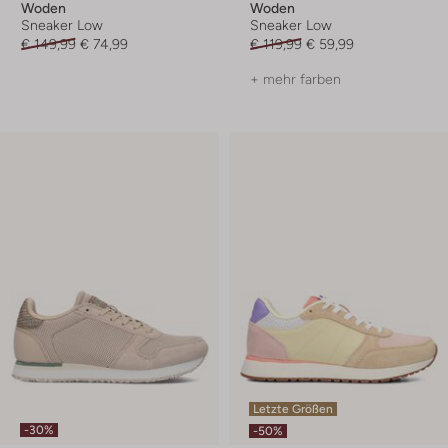
Woden
Woden
Sneaker Low
Sneaker Low
€ 149,99
€ 74,99
€ 119,99
€ 59,99
+ mehr farben
Letzte Größen
-30%
-50%