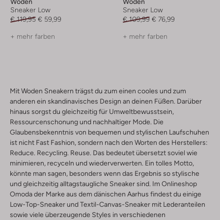
Woden
Woden
Sneaker Low
Sneaker Low
€ 119,95
€ 59,99
€ 109,99
€ 76,99
+ mehr farben
+ mehr farben
Mit Woden Sneakern trägst du zum einen cooles und zum
anderen ein skandinavisches Design an deinen Füßen. Darüber
hinaus sorgst du gleichzeitig für Umweltbewusstsein,
Ressourcenschonung und nachhaltiger Mode. Die
Glaubensbekenntnis von bequemen und stylischen Laufschuhen
ist nicht Fast Fashion, sondern nach den Worten des Herstellers:
Reduce. Recycling. Reuse. Das bedeutet übersetzt soviel wie
minimieren, recyceln und wiederverwerten. Ein tolles Motto,
könnte man sagen, besonders wenn das Ergebnis so stylische
und gleichzeitig alltagstaugliche Sneaker sind. Im Onlineshop
Omoda der Marke aus dem dänischen Aarhus findest du einige
Low-Top-Sneaker und Textil-Canvas-Sneaker mit Lederanteilen
sowie viele überzeugende Styles in verschiedenen