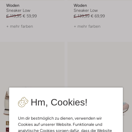
Woden
Woden
Sneaker Low
Sneaker Low
€ 119,95
€ 59,99
€ 139,99
€ 69,99
+ mehr farben
+ mehr farben
Hm, Cookies!
Um dir bestmöglich zu dienen, verwenden wir
Letzte Größen
Cookies auf unserer Website. Funktionale und
-50%
-30%
analytische Cookies sorgen dafür, dass die Website