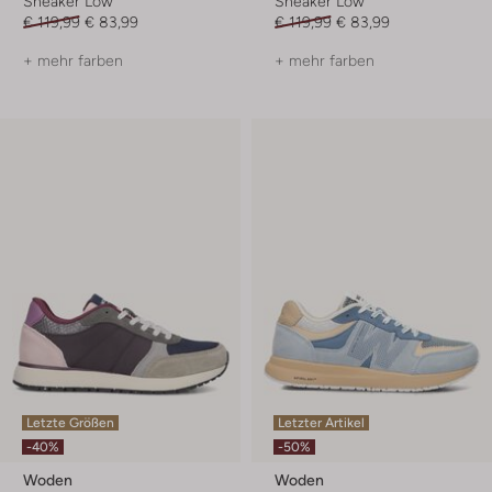
Sneaker Low
Sneaker Low
€ 119,99
€ 83,99
€ 119,99
€ 83,99
+ mehr farben
+ mehr farben
Letzte Größen
Letzter Artikel
-40%
-50%
Woden
Woden