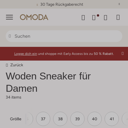
30 Tage Rückgaberecht
Menü
Logge dich ein
und shoppe mit Early Access bis zu
50 % Rabatt.
Zurück
Woden Sneaker für
Damen
34 items
Größe
36
37
38
39
40
41