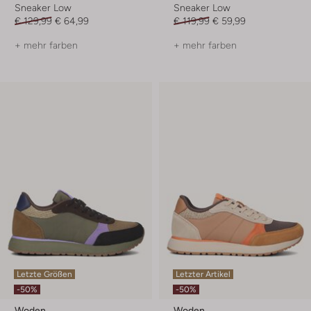
Sneaker Low
Sneaker Low
€ 129,99
€ 64,99
€ 119,99
€ 59,99
+ mehr farben
+ mehr farben
Letzte Größen
Letzter Artikel
-50%
-50%
Woden
Woden