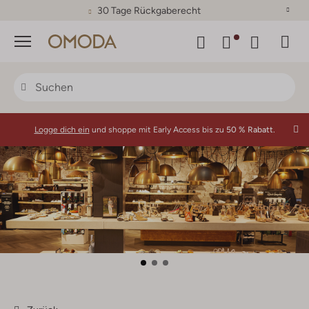
30 Tage Rückgaberecht
Menü
Logge dich ein
und shoppe mit Early Access bis zu
50 % Rabatt.