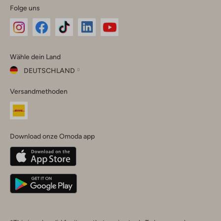
Folge uns
Omoda
Omoda
Omoda
Omoda
Omoda
Wähle dein Land
Instagram
Facebook
TikTok
LinkedIn
YouTube
DEUTSCHLAND
Wähle
Versandmethoden
dein
Schließ
Land
Nederland
België
(Nederlands)
Download onze Omoda app
Belgique
(Français)
Deutschland