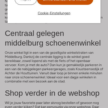
Naast schoenen vind je bij Omoda ook een ruime collectie
tassen. Onze tassen winkel in Middelburg biedt voor elke stijl en
gelegenheid een passend model. Van crossbody’s tot shoppers
Cookie-Einstellungen
en van leren handtassen tot compacte clutches: er is volop
keuze. Onze medewerkers helpen je graag bij het vinden van een
tas die perfect matcht met jouw nieuwe schoenen.
Centraal gelegen
middelburg schoenenwinkel
Onze winkel ligt in een van de gezelligste winkelstraten van
Middelburg. Dankzij de centrale ligging is de winkel goed
bereikbaar, zowel lopend als met de fiets of het openbaar
vervoer. Kom je met de auto? Dan kun je gemakkelijk parkeren in
een van de nabijgelegen parkeergarages, zoals Kousteensedijk of
Achter de Houttuinen. Vanuit daar loop je binnen enkele minuten
naar onze schoenenwinkel. Ideaal voor een dagje winkelen in
combinatie met een bezoek aan de stad.
Shop verder in de webshop
Wil je jouw favoriete paar later alsnog bestellen of gewoon nog
even verder kijken? Dat kan eenvoudig via onze
webshop
. Daar