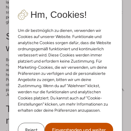
laatste trends én het seizoen. Of je nu kiest voor elegante
hakken, casual sneakers of een stevige boot: je vindt ze in onze
Hm, Cookies!
schoenenwinkel in Middelburg. Ons team staat voor je klaar met
persoonlijk advies, zodat je met het perfecte paar én een
glimlach de deur uitloopt.
Um dir bestmöglich zu dienen, verwenden wir
Sneakerkeuze in onze
Cookies auf unserer Website. Funktionale und
analytische Cookies sorgen dafür, dass die Website
winkel in Middelburg
ordnungsgemäß funktioniert und kontinuierlich
verbessert wird. Diese Cookies werden immer
Ben je op zoek naar een sneakerwinkel in Middelburg met een
platziert und erfordern keine Zustimmung. Für
ruime en trendy selectie? Dan ben je bij Omoda aan het juiste
Marketing-Cookies, die wir verwenden, um deine
adres. We hebben een uitgebreid aanbod dames- en
Präferenzen zu verfolgen und dir personalisierte
herensneakers van merken zoals New Balance, Veja, Vans en
Puma. Of je nu houdt van minimalistisch wit, opvallende kleuren
Angebote zu zeigen, bitten wir um deine
of een sportieve look: in onze winkel vind je sneakers die bij jou
Zustimmung. Wenn du auf "Ablehnen" klickst,
passen. Laat je inspireren en probeer gerust verschillende stijlen.
werden nur die funktionalen und analytischen
Je merkt meteen het verschil in pasvorm én uitstraling.
Cookies platziert. Du kannst auch auf "Cookie-
Einstellungen" klicken, um mehr Informationen zu
Tassenwinkel in Middelburg
erhalten oder deine Präferenzen anzupassen.
met stijl
Einverstanden und weiter
Reject