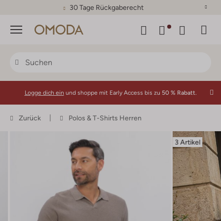
30 Tage Rückgaberecht
Menü
Logge dich ein
und shoppe mit Early Access bis zu
50 % Rabatt.
Zurück
Polos & T-Shirts Herren
3 Artikel