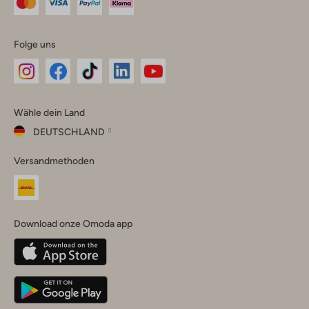
Folge uns
Omoda
Omoda
Omoda
Omoda
Omoda
Wähle dein Land
Instagram
Facebook
TikTok
LinkedIn
YouTube
DEUTSCHLAND
Wähle
Versandmethoden
dein
Schließ
Land
Nederland
België
(Nederlands)
Download onze Omoda app
Belgique
(Français)
Deutschland