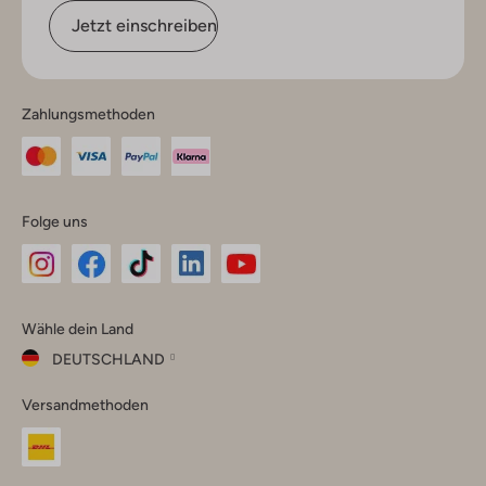
Jetzt einschreiben
Zahlungsmethoden
Folge uns
Omoda
Omoda
Omoda
Omoda
Omoda
Wähle dein Land
Instagram
Facebook
TikTok
LinkedIn
YouTube
DEUTSCHLAND
Wähle
Versandmethoden
dein
Schließ
Land
Nederland