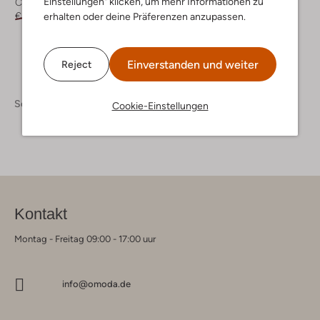
Einstellungen" klicken, um mehr Informationen zu
Chelsea Boots
Schnürboots
€ 109,95
€ 54,95
€ 94,95
€ 46,95
erhalten oder deine Präferenzen anzupassen.
Einverstanden und weiter
Reject
Schuhe
Cookie-Einstellungen
Kontakt
Montag - Freitag 09:00 - 17:00 uur
info@omoda.de