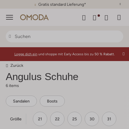
30 Tage Rückgaberecht
Menü
Logge dich ein
und shoppe mit Early Access bis zu
50 % Rabatt.
Zurück
Angulus
Schuhe
6 items
Sandalen
Boots
Größe
21
22
25
30
31