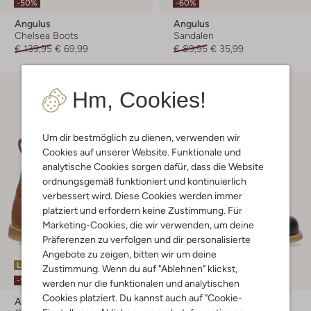
-50%
-60%
Angulus
Angulus
Chelsea Boots
Sandalen
€ 139,95
€ 69,99
€ 89,95
€ 35,99
Hm, Cookies!
Um dir bestmöglich zu dienen, verwenden wir
Cookies auf unserer Website. Funktionale und
analytische Cookies sorgen dafür, dass die Website
ordnungsgemäß funktioniert und kontinuierlich
verbessert wird. Diese Cookies werden immer
platziert und erfordern keine Zustimmung. Für
Marketing-Cookies, die wir verwenden, um deine
Präferenzen zu verfolgen und dir personalisierte
Angebote zu zeigen, bitten wir um deine
Letzter Artikel
Letzter Artikel
Zustimmung. Wenn du auf "Ablehnen" klickst,
-50%
-50%
werden nur die funktionalen und analytischen
Cookies platziert. Du kannst auch auf "Cookie-
Angulus
Angulus