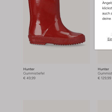
Angeb
klicks
auch a
deine
Ei
Hunter
Hunter
Gummistiefel
Gummisti
€ 49,99
€ 129,99