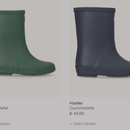
Hunter
efel
Gummistiefel
€ 49,99
arben
+ mehr farben