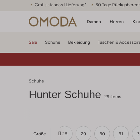
Gratis standard Lieferung*
30 Tage Rückgaberec
Damen
Herren
Kin
Sale
Schuhe
Bekleidung
Taschen & Accessoir
Schuhe
Hunter Schuhe
29 items
Größe
25
26
27
28
29
30
31
3