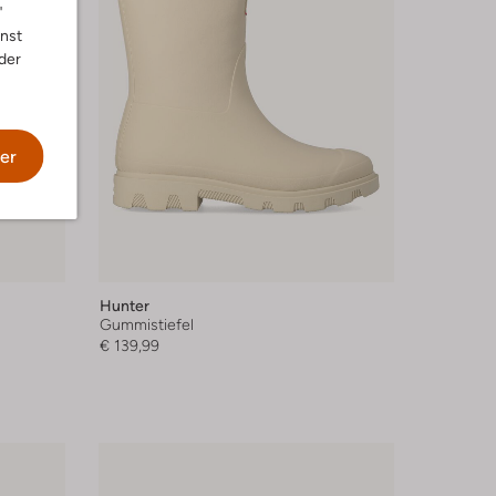
"
nnst
der
er
Hunter
Gummistiefel
€ 139,99