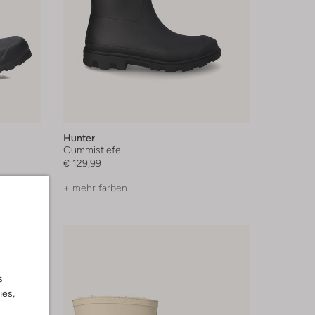
Hunter
Gummistiefel
€ 129,99
+ mehr farben
s
ies,