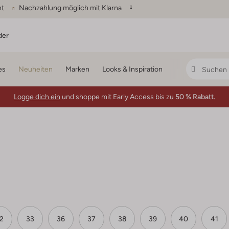
ht
Nachzahlung möglich mit Klarna
der
es
Neuheiten
Marken
Looks & Inspiration
Logge dich ein
und shoppe mit Early Access bis zu
50 % Rabatt.
2
33
36
37
38
39
40
41