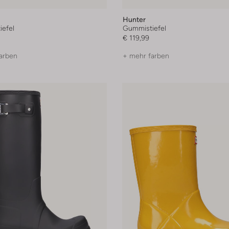
Hunter
efel
Gummistiefel
€ 119,99
arben
+ mehr farben