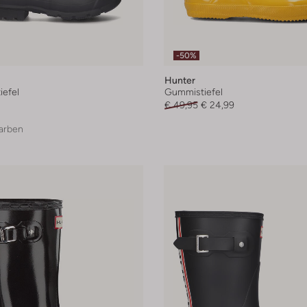
-50%
Hunter
efel
Gummistiefel
€ 49,95
€ 24,99
arben