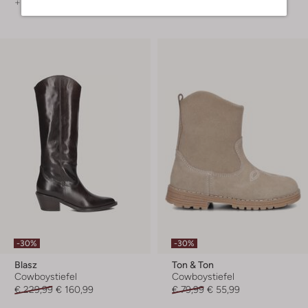
+ mehr farben
-30%
-30%
Blasz
Ton & Ton
Cowboystiefel
Cowboystiefel
€ 229,99
€ 160,99
€ 79,99
€ 55,99