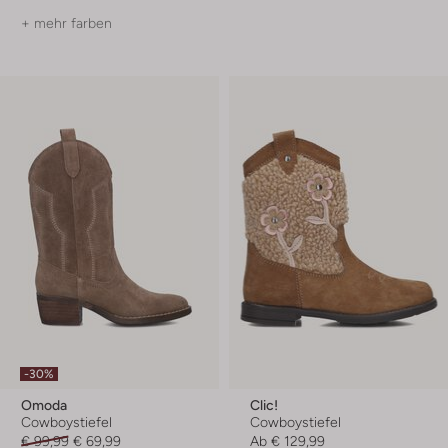
+ mehr farben
-30%
Omoda
Clic!
Cowboystiefel
Cowboystiefel
€ 99,99
€ 69,99
Ab
€ 129,99