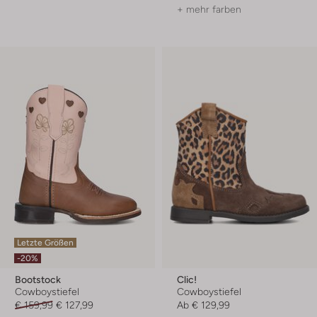
+ mehr farben
Letzte Größen
-20%
Bootstock
Clic!
Cowboystiefel
Cowboystiefel
€ 159,99
€ 127,99
Ab
€ 129,99