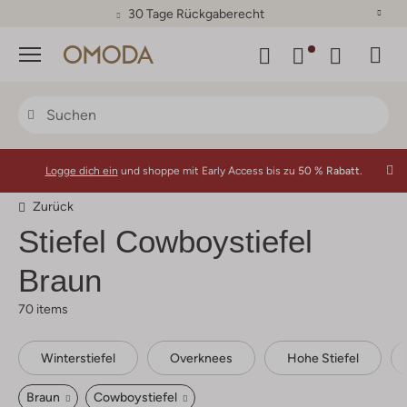
30 Tage Rückgaberecht
Menü
Logge dich ein
und shoppe mit Early Access bis zu
50 % Rabatt.
Zurück
Stiefel Cowboystiefel
Braun
70 items
Winterstiefel
Overknees
Hohe Stiefel
Braun
Cowboystiefel