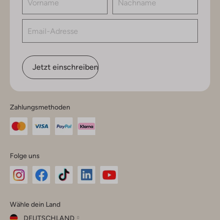
Jetzt einschreiben
Zahlungsmethoden
Folge uns
Omoda
Omoda
Omoda
Omoda
Omoda
Wähle dein Land
Instagram
Facebook
TikTok
LinkedIn
YouTube
DEUTSCHLAND