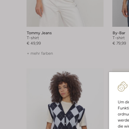
Tommy Jeans
By-Bar
T-shirt
T-shirt
€ 49,99
€ 79,99
+ mehr farben
Um dir
Funkti
ordnun
werde
die wi