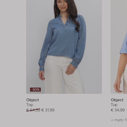
-50%
Object
Object
Top
Top
€ 64,99
€ 31,99
€ 34,99
+ mehr f