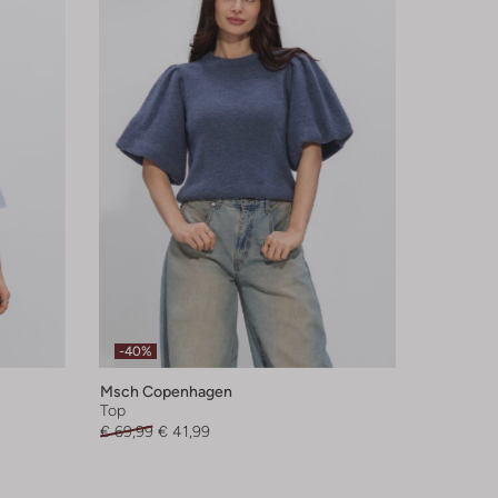
-40%
Msch Copenhagen
Top
€ 69,99
€ 41,99