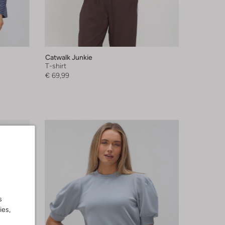
Catwalk Junkie
T-shirt
€ 69,99
s
ies,