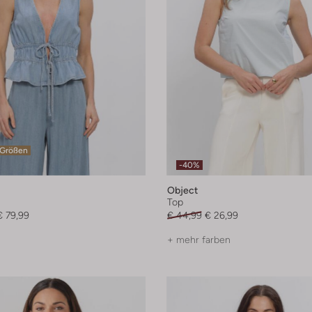
 Größen
-40%
Object
Top
€ 79,99
€ 44,99
€ 26,99
+ mehr farben