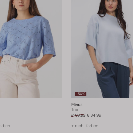
-50%
Minus
Top
€ 69,99
€ 34,99
arben
+ mehr farben