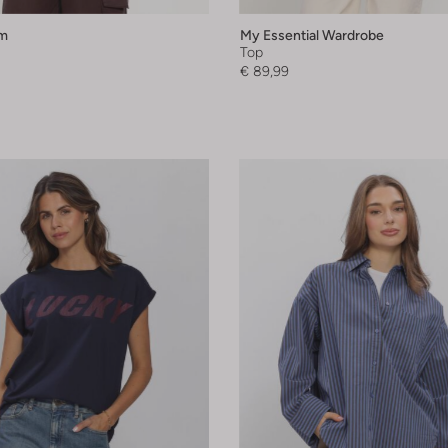
m
My Essential Wardrobe
Top
€ 89,99