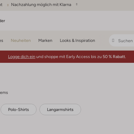
ht
Nachzahlung möglich mit Klarna
der
es
Neuheiten
Marken
Looks & Inspiration
Logge dich ein
und shoppe mit Early Access bis zu
50 % Rabatt.
tems
Polo-Shirts
Langarmshirts