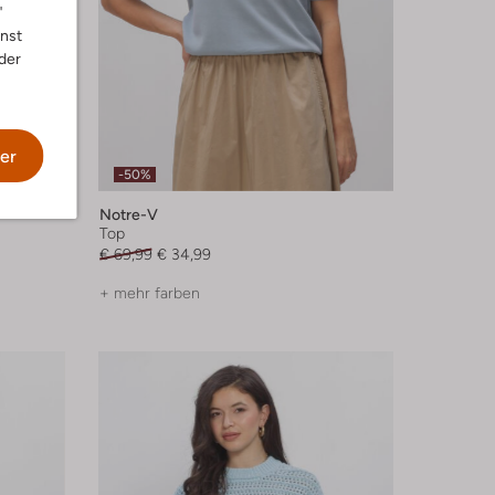
"
nnst
der
er
-50%
Notre-V
Top
€ 69,99
€ 34,99
+ mehr farben