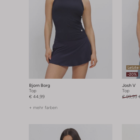
Letzte
-20%
Bjorn Borg
Josh V
Top
Top
€ 44,99
€ 99,99
+ mehr farben