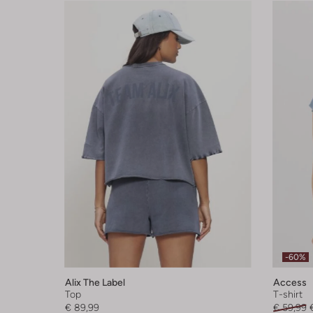
-60%
Alix The Label
Access
Top
T-shirt
€ 89,99
€ 59,99