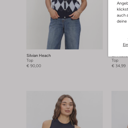
Angeb
klicks
auch a
deine
Ei
Silvian Heach
Lil' Atelie
Top
Top
€ 90,00
€ 34,99