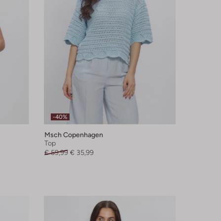
-40%
Msch Copenhagen
Top
€ 59,99
€ 35,99