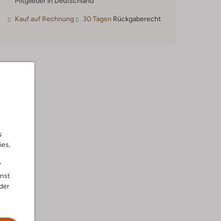
Mitglieder in Deutschland
Kauf auf Rechnung
30 Tagen
Rückgaberecht
s
ies,
"
nnst
der