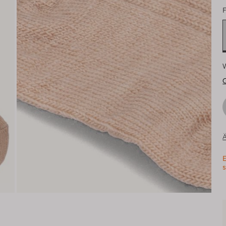
F
Ä
E
s