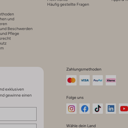
Häufig gestellte Fragen
ethoden
hen und
eren
 und Beschwerden
 und Pflege
srecht
hutz
um
Zahlungsmethoden
nd exklusiven
und gewinne einen
Folge uns
Omoda
Omoda
Omoda
Omoda
Om
Wähle dein Land