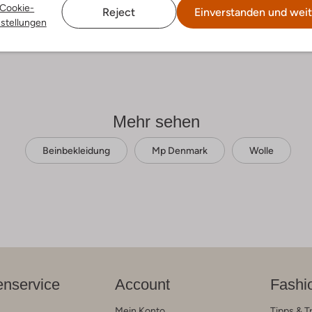
Cookie-
Reject
Einverstanden und weit
nstellungen
Mehr sehen
Beinbekleidung
Mp Denmark
Wolle
nservice
Account
Fashi
Mein Konto
Tipps & T