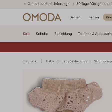
Gratis standard Lieferung*
30 Tage Rückgaberec
Damen
Herren
Kin
Sale
Schuhe
Bekleidung
Taschen & Accessoir
Zurück
Baby
Babybekleidung
Strumpfe &