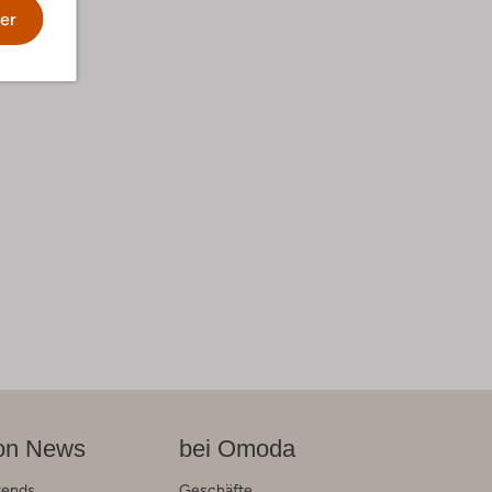
er
on News
bei Omoda
rends
Geschäfte