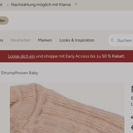
ht
Nachzahlung möglich mit Klarna
der
es
Neuheiten
Marken
Looks & Inspiration
Logge dich ein
und shoppe mit Early Access bis zu
50 % Rabatt.
 Strumpfhosen Baby
€