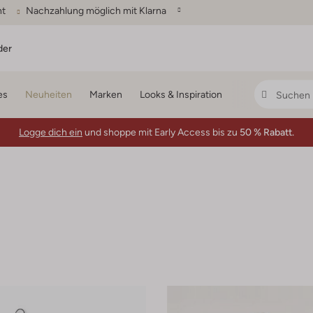
ht
Nachzahlung möglich mit Klarna
der
es
Neuheiten
Marken
Looks & Inspiration
Logge dich ein
und shoppe mit Early Access bis zu
50 % Rabatt.