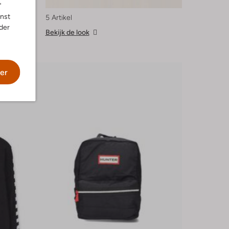
"
nnst
5 Artikel
der
Bekijk de look
er