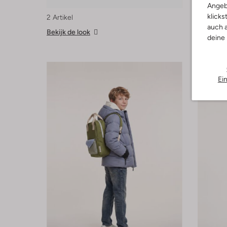
Angeb
klicks
2 Artikel
2 Artikel
auch a
Bekijk de look
Bekijk de
deine
Ei