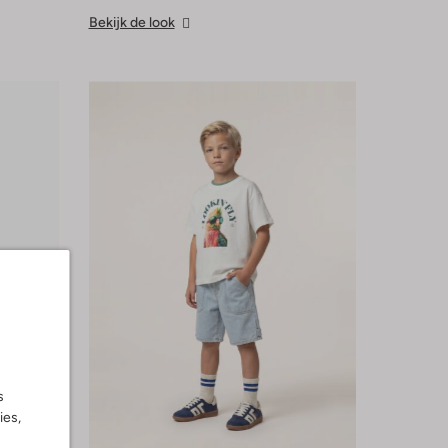
Bekijk de look
s
ies,