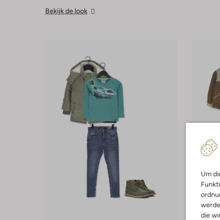
Bekijk de look
Um dir
Funkti
ordnun
werde
die wi