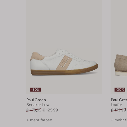
-30%
-30%
Paul Green
Paul Gre
Sneaker Low
Loafer
€ 179,99
€ 125,99
€ 179,99
+ mehr farben
+ mehr f