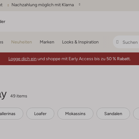
ht
Nachzahlung möglich mit Klarna
der
es
Neuheiten
Marken
Looks & Inspiration
Logge dich ein
und shoppe mit Early Access bis zu
50 % Rabatt.
ay
49 items
allerinas
Loafer
Mokassins
Sandalen