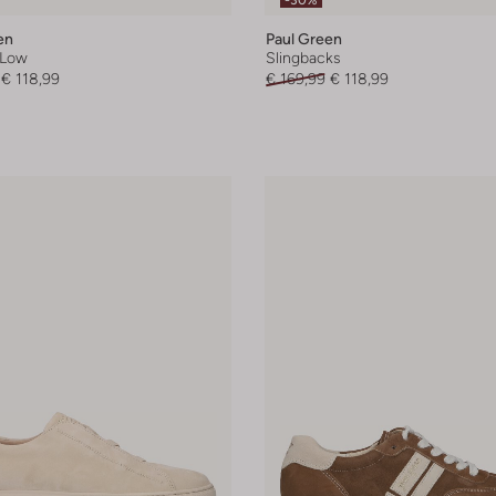
-30%
en
Paul Green
 Low
Slingbacks
€ 118,99
€ 169,99
€ 118,99