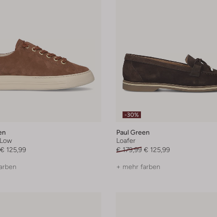
-30%
en
Paul Green
 Low
Loafer
€ 125,99
€ 179,99
€ 125,99
arben
+ mehr farben