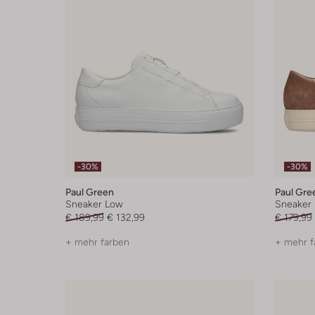
-30%
-30%
Paul Green
Paul Gre
Sneaker Low
Sneaker
€ 189,99
€ 132,99
€ 179,99
+ mehr farben
+ mehr f