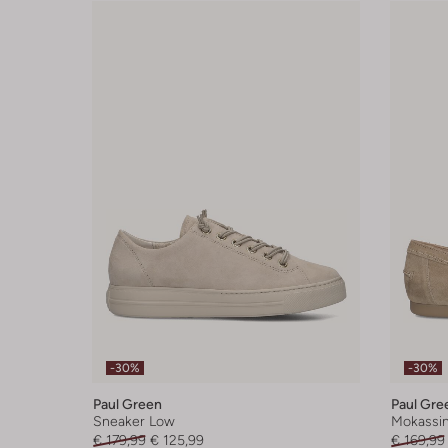
-30%
-30%
Paul Green
Paul Gre
Sneaker Low
Mokassi
€ 179,99
€ 125,99
€ 169,99