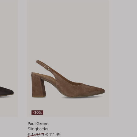
-30%
Paul Green
Slingbacks
€ 159,99
€ 111,99