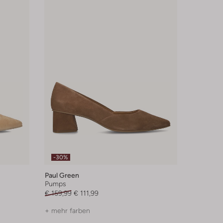
-30%
Paul Green
Pumps
€ 159,99
€ 111,99
+ mehr farben