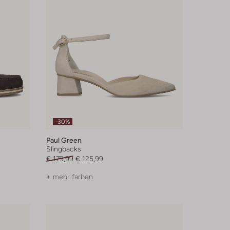
-30%
Paul Green
Slingbacks
€ 179,99
€ 125,99
+ mehr farben