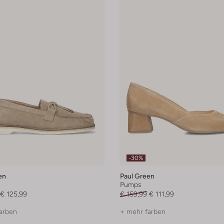
-30%
en
Paul Green
Pumps
€ 125,99
€ 159,99
€ 111,99
arben
+ mehr farben