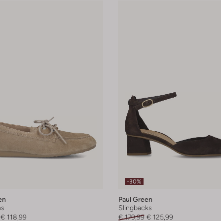
-30%
en
Paul Green
ns
Slingbacks
€ 118,99
€ 179,99
€ 125,99