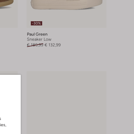
-30%
Paul Green
Sneaker Low
€ 189,99
€ 132,99
s
ies,