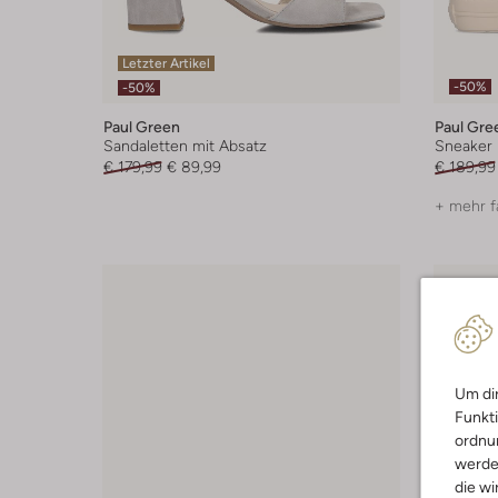
Letzter Artikel
-50%
-50%
Paul Green
Paul Gre
Sandaletten mit Absatz
Sneaker
€ 179,99
€ 89,99
€ 189,99
+ mehr f
Um dir
Funkti
ordnun
werde
die wi