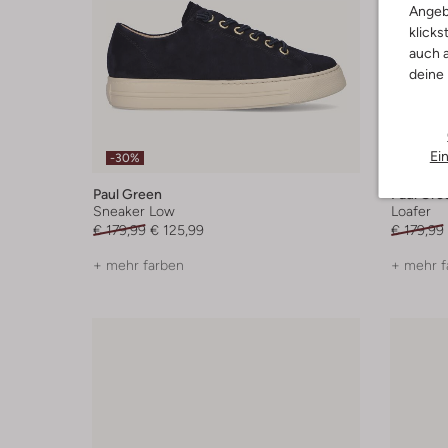
Angeb
klicks
auch a
deine
Ei
-30%
-30%
Paul Green
Paul Gre
Sneaker Low
Loafer
€ 179,99
€ 125,99
€ 179,99
+ mehr farben
+ mehr f