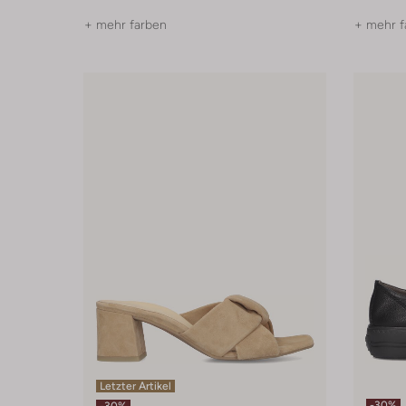
+ mehr farben
+ mehr f
Letzter Artikel
-30%