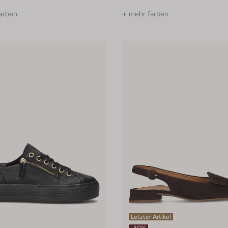
arben
+ mehr farben
Letzter Artikel