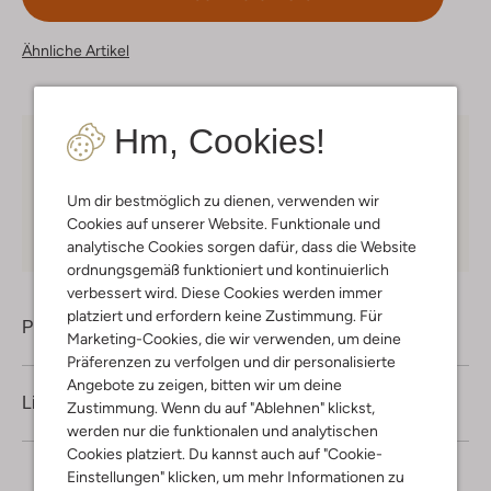
Ähnliche Artikel
Hm, Cookies!
Kostenloser Versand
ab € 75 für Club-Omoda
Mitglieder in Deutschland
Um dir bestmöglich zu dienen, verwenden wir
Kauf auf Rechnung
30 Tagen
Rückgaberecht
Cookies auf unserer Website. Funktionale und
analytische Cookies sorgen dafür, dass die Website
ordnungsgemäß funktioniert und kontinuierlich
verbessert wird. Diese Cookies werden immer
platziert und erfordern keine Zustimmung. Für
Produktinformation
Marketing-Cookies, die wir verwenden, um deine
Präferenzen zu verfolgen und dir personalisierte
Angebote zu zeigen, bitten wir um deine
Lieferung & Rückgabe
Zustimmung. Wenn du auf "Ablehnen" klickst,
werden nur die funktionalen und analytischen
Cookies platziert. Du kannst auch auf "Cookie-
Einstellungen" klicken, um mehr Informationen zu