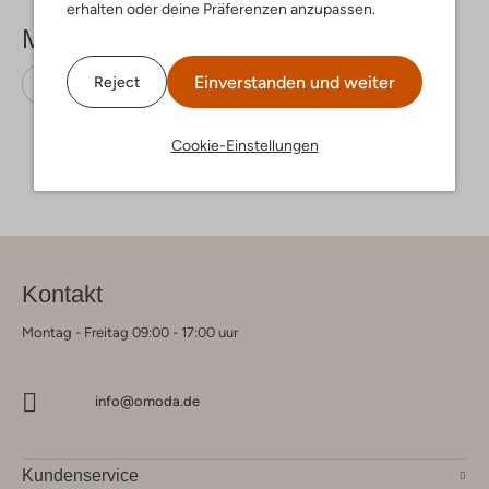
erhalten oder deine Präferenzen anzupassen.
Mehr sehen
Einverstanden und weiter
Reject
Ballerinas
Paul Green
Leder
Cookie-Einstellungen
Kontakt
Montag - Freitag 09:00 - 17:00 uur
info@omoda.de
Kundenservice