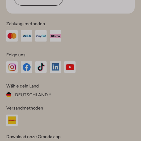
Zahlungsmethoden
Folge uns
Omoda
Omoda
Omoda
Omoda
Omoda
Wähle dein Land
Instagram
Facebook
TikTok
LinkedIn
YouTube
DEUTSCHLAND
Wähle
Versandmethoden
dein
Schließ
Land
Nederland
België
(Nederlands)
Download onze Omoda app