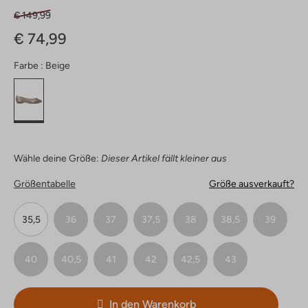
€ 149,99
€ 74,99
Farbe :
Beige
Wähle deine Größe:
Dieser Artikel fällt kleiner aus
Größentabelle
Größe ausverkauft?
35,5
36
37
37,5
38
38,5
39
40
40,5
41
42
42,5
43
In den Warenkorb