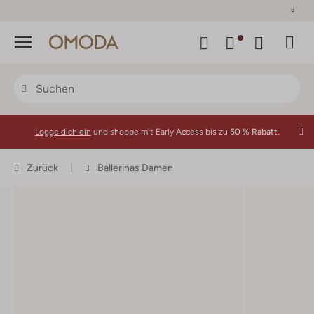
30 Tage Rückgaberecht
Menü
Logge dich ein
und shoppe mit Early Access bis zu
50 % Rabatt.
Zurück
Ballerinas Damen