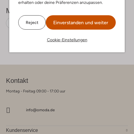
erhalten oder deine Präferenzen anzupassen.
Mehr sehen
Einverstanden und weiter
Reject
Slingbacks
Paul Green
Wildleder
Cookie-Einstellungen
Kontakt
Montag - Freitag 09:00 - 17:00 uur
info@omoda.de
Kundenservice