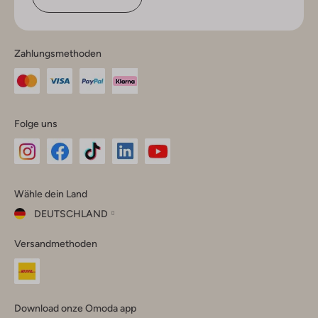
Zahlungsmethoden
Folge uns
Omoda
Omoda
Omoda
Omoda
Omoda
Wähle dein Land
Instagram
Facebook
TikTok
LinkedIn
YouTube
DEUTSCHLAND
Wähle
Versandmethoden
dein
Schließ
Land
Nederland
België
(Nederlands)
Download onze Omoda app