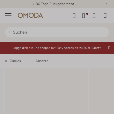
30 Tage Rückgaberecht
Menü
Logge dich ein
und shoppe mit Early Access bis zu
50 % Rabatt.
Zurück
Absätze