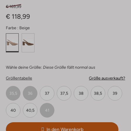
€ 169,99
€ 118,99
Farbe :
Beige
Wähle deine Größe:
Diese Größe fällt normal aus
Größentabelle
Größe ausverkauft?
35,5
36
37
37,5
38
38,5
39
40
40,5
41
In den Warenkorb