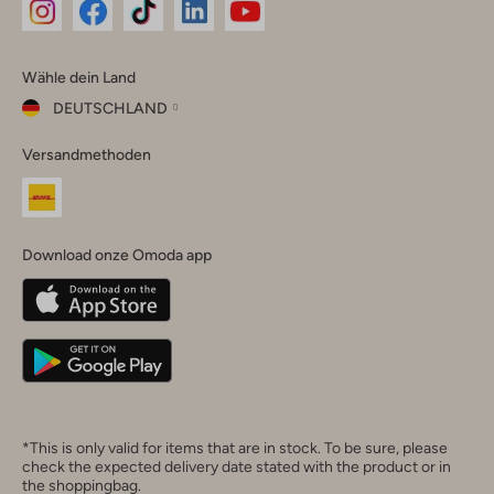
Omoda
Omoda
Omoda
Omoda
Omoda
Wähle dein Land
Instagram
Facebook
TikTok
LinkedIn
YouTube
DEUTSCHLAND
Wähle
Versandmethoden
dein
Schließ
Land
Nederland
België
(Nederlands)
Download onze Omoda app
Belgique
(Français)
Deutschland
*This is only valid for items that are in stock. To be sure, please
check the expected delivery date stated with the product or in
the shoppingbag.