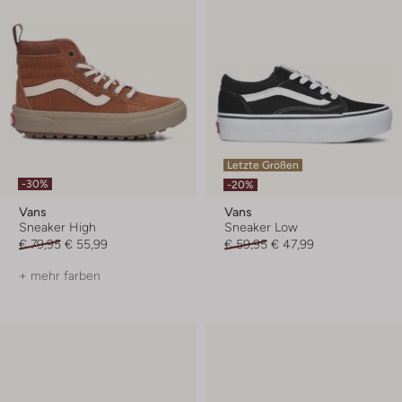
Letzte Größen
-30%
-20%
Vans
Vans
Sneaker High
Sneaker Low
€ 79,95
€ 55,99
€ 59,95
€ 47,99
+ mehr farben