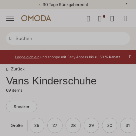
30 Tage Rückgaberecht
Menü
Logge dich ein
und shoppe mit Early Access bis zu
50 % Rabatt.
Zurück
Vans Kinderschuhe
69 items
Sneaker
Größe
24
25
26
27
28
29
30
31