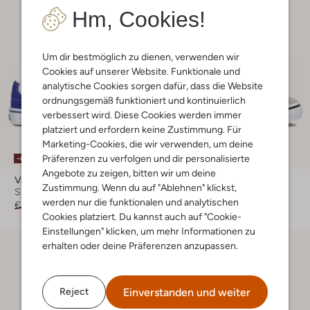
Hm, Cookies!
Um dir bestmöglich zu dienen, verwenden wir
Cookies auf unserer Website. Funktionale und
analytische Cookies sorgen dafür, dass die Website
ordnungsgemäß funktioniert und kontinuierlich
verbessert wird. Diese Cookies werden immer
platziert und erfordern keine Zustimmung. Für
Marketing-Cookies, die wir verwenden, um deine
Präferenzen zu verfolgen und dir personalisierte
-60%
-20%
Angebote zu zeigen, bitten wir um deine
Vans
Vans
Zustimmung. Wenn du auf "Ablehnen" klickst,
Sneaker Low
Sneaker Low
werden nur die funktionalen und analytischen
€ 54,95
€ 21,99
€ 44,99
€ 35,99
Cookies platziert. Du kannst auch auf "Cookie-
Einstellungen" klicken, um mehr Informationen zu
erhalten oder deine Präferenzen anzupassen.
Einverstanden und weiter
Reject