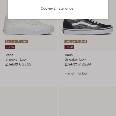
Cookie-Einstellungen
Letzter Artikel
Letzter Artikel
-60%
-50%
Vans
Vans
Sneaker Low
Sneaker Low
€ 59,95
€ 23,99
€ 54,95
€ 26,99
+ mehr farben