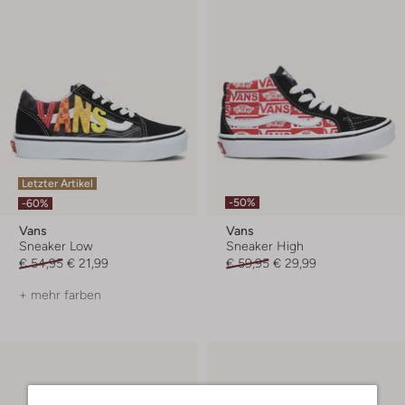
Letzter Artikel
-50%
-60%
Vans
Vans
Sneaker Low
Sneaker High
€ 54,95
€ 21,99
€ 59,95
€ 29,99
+ mehr farben