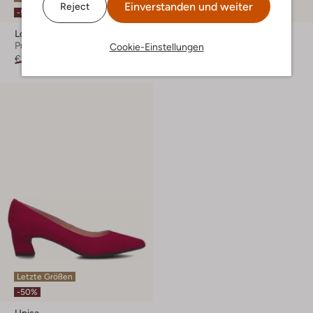
Einverstanden und weiter
Reject
-50%
Lodi
Twinset Milano
Pumps
Pumps
Cookie-Einstellungen
€ 209,99
€ 104,99
€ 199,99
Letzte Größen
-50%