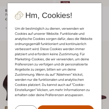
-70%
Brunate
Lina Locchi
Hm, Cookies!
Pumps
Pumps
€ 209,99
€ 149,99
€ 44,99
+ mehr farben
+ mehr farben
Um dir bestmöglich zu dienen, verwenden wir
Cookies auf unserer Website. Funktionale und
analytische Cookies sorgen dafür, dass die Website
ordnungsgemäß funktioniert und kontinuierlich
verbessert wird. Diese Cookies werden immer
platziert und erfordern keine Zustimmung. Für
Marketing-Cookies, die wir verwenden, um deine
Präferenzen zu verfolgen und dir personalisierte
Angebote zu zeigen, bitten wir um deine
Zustimmung. Wenn du auf "Ablehnen" klickst,
werden nur die funktionalen und analytischen
Cookies platziert. Du kannst auch auf "Cookie-
Einstellungen" klicken, um mehr Informationen zu
erhalten oder deine Präferenzen anzupassen.
Letzte Größen
Letzter Artikel