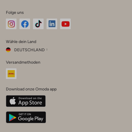
Folge uns
Omoda
Omoda
Omoda
Omoda
Omoda
Wähle dein Land
Instagram
Facebook
TikTok
LinkedIn
YouTube
DEUTSCHLAND
Wähle
Versandmethoden
dein
Schließ
Land
Nederland
België
(Nederlands)
Download onze Omoda app
Belgique
(Français)
Deutschland