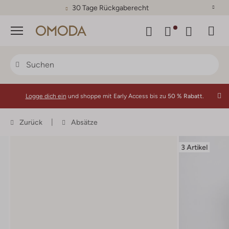
30 Tage Rückgaberecht
Menü
Logge dich ein
und shoppe mit Early Access bis zu
50 % Rabatt.
Zurück
Absätze
3 Artikel