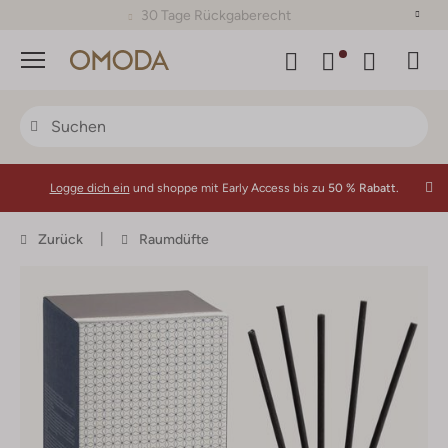
30 Tage Rückgaberecht
Menü
Logge dich ein
und shoppe mit Early Access bis zu
50 % Rabatt.
Zurück
Raumdüfte