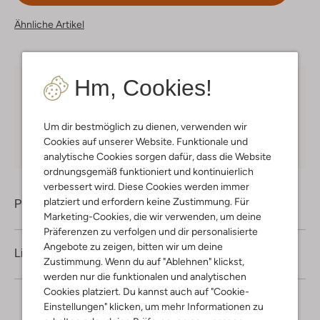
Ähnliche Artikel
Hm, Cookies!
Kostenloser Versand
ab € 75 für Club-Omoda
Mitglieder in Deutschland
Um dir bestmöglich zu dienen, verwenden wir
Kauf auf Rechnung
30 Tagen
Rückgaberecht
Cookies auf unserer Website. Funktionale und
analytische Cookies sorgen dafür, dass die Website
ordnungsgemäß funktioniert und kontinuierlich
verbessert wird. Diese Cookies werden immer
platziert und erfordern keine Zustimmung. Für
Produktinformation
Marketing-Cookies, die wir verwenden, um deine
Präferenzen zu verfolgen und dir personalisierte
Angebote zu zeigen, bitten wir um deine
Lieferung & Rückgabe
Zustimmung. Wenn du auf "Ablehnen" klickst,
werden nur die funktionalen und analytischen
Cookies platziert. Du kannst auch auf "Cookie-
Einstellungen" klicken, um mehr Informationen zu