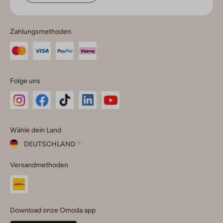
Zahlungsmethoden
Folge uns
Omoda
Omoda
Omoda
Omoda
Omoda
Wähle dein Land
Instagram
Facebook
TikTok
LinkedIn
YouTube
DEUTSCHLAND
Wähle
Versandmethoden
dein
Schließ
Land
Nederland
België
(Nederlands)
Download onze Omoda app
Belgique
(Français)