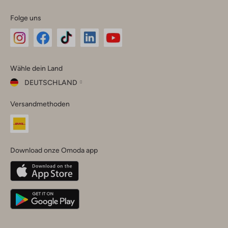
Folge uns
Omoda
Omoda
Omoda
Omoda
Omoda
Wähle dein Land
Instagram
Facebook
TikTok
LinkedIn
YouTube
DEUTSCHLAND
Wähle
Versandmethoden
dein
Schließ
Land
Nederland
België
(Nederlands)
Download onze Omoda app
Belgique
(Français)
Deutschland