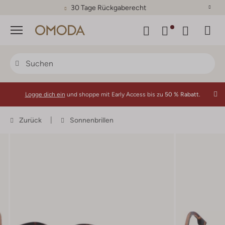
30 Tage Rückgaberecht
Menü
Logge dich ein
und shoppe mit Early Access bis zu
50 % Rabatt.
Zurück
Sonnenbrillen