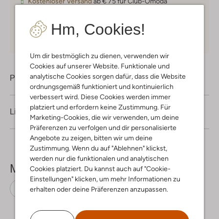
Kostenloser Versand
ab € 75 für Club-Omoda
Mitglieder in Deutschland
Hm, Cookies!
Kauf auf Rechnung
30 Tagen
Rückgaberecht
Um dir bestmöglich zu dienen, verwenden wir
Cookies auf unserer Website. Funktionale und
analytische Cookies sorgen dafür, dass die Website
Produktinformation
ordnungsgemäß funktioniert und kontinuierlich
verbessert wird. Diese Cookies werden immer
platziert und erfordern keine Zustimmung. Für
Lieferung & Rückgabe
Marketing-Cookies, die wir verwenden, um deine
Präferenzen zu verfolgen und dir personalisierte
Angebote zu zeigen, bitten wir um deine
Zustimmung. Wenn du auf "Ablehnen" klickst,
werden nur die funktionalen und analytischen
Mehr sehen
Cookies platziert. Du kannst auch auf "Cookie-
Einstellungen" klicken, um mehr Informationen zu
Sonnenbrillen
Komono
Plastik
erhalten oder deine Präferenzen anzupassen.