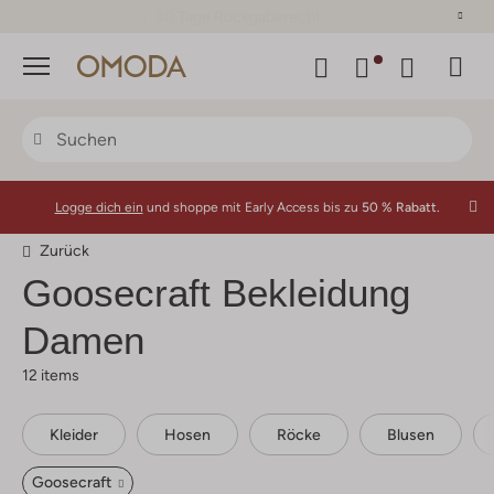
30 Tage Rückgaberecht
Menü
Logge dich ein
und shoppe mit Early Access bis zu
50 % Rabatt.
Zurück
Goosecraft
Bekleidung
Damen
12 items
Kleider
Hosen
Röcke
Blusen
Goosecraft