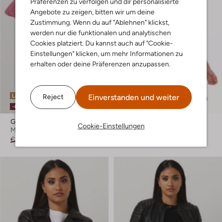
Präferenzen zu verfolgen und dir personalisierte
Angebote zu zeigen, bitten wir um deine
Zustimmung. Wenn du auf "Ablehnen" klickst,
werden nur die funktionalen und analytischen
Cookies platziert. Du kannst auch auf "Cookie-
Einstellungen" klicken, um mehr Informationen zu
erhalten oder deine Präferenzen anzupassen.
Letzter Artikel
Letzter Artikel
Einverstanden und weiter
Reject
-60%
-50%
Goosecraft
Goosecraft
Cookie-Einstellungen
Minikleid
Minikleid
€ 179,95
€ 71,99
€ 269,95
€ 134,95