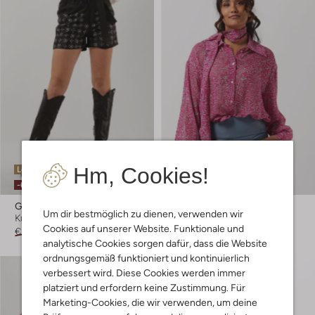
Hm, Cookies!
Letzter Artikel
Letzte Größen
-60%
-60%
Goosecraft
Goosecraft
Um dir bestmöglich zu dienen, verwenden wir
Kurze Hose
Bluse
Cookies auf unserer Website. Funktionale und
€ 259,95
€ 103,99
€ 149,95
€ 59,99
analytische Cookies sorgen dafür, dass die Website
ordnungsgemäß funktioniert und kontinuierlich
verbessert wird. Diese Cookies werden immer
platziert und erfordern keine Zustimmung. Für
Marketing-Cookies, die wir verwenden, um deine