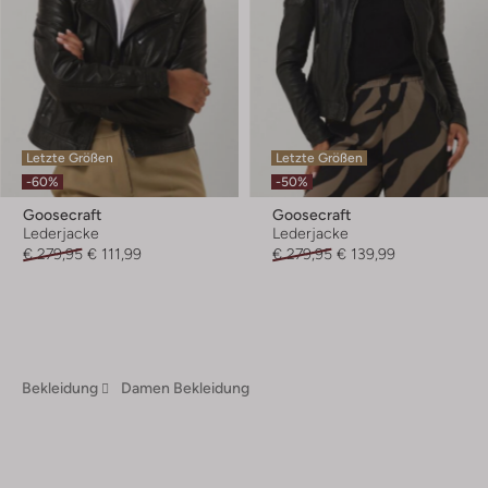
Letzte Größen
Letzte Größen
-60%
-50%
Goosecraft
Goosecraft
Lederjacke
Lederjacke
€ 279,95
€ 111,99
€ 279,95
€ 139,99
Bekleidung
Damen Bekleidung