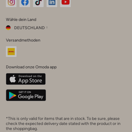
Omoda
Omoda
Omoda
Omoda
Omoda
Wähle dein Land
Instagram
Facebook
TikTok
LinkedIn
YouTube
DEUTSCHLAND
Wähle
Versandmethoden
dein
Schließ
Land
Nederland
België
(Nederlands)
Download onze Omoda app
Belgique
(Français)
Deutschland
*This is only valid for items that are in stock. To be sure, please
check the expected delivery date stated with the product or in
the shoppingbag.