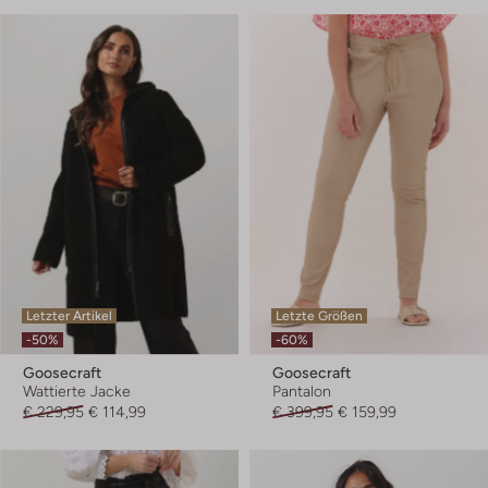
Letzter Artikel
Letzte Größen
-50%
-60%
Goosecraft
Goosecraft
Wattierte Jacke
Pantalon
€ 229,95
€ 114,99
€ 399,95
€ 159,99