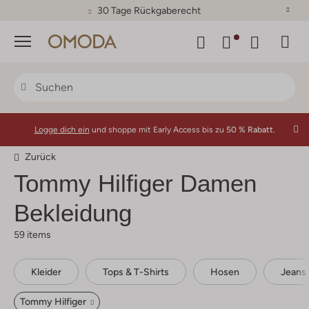
30 Tage Rückgaberecht
Menü
Logge dich ein
und shoppe mit Early Access bis zu
50 % Rabatt.
Zurück
Tommy Hilfiger Damen
Bekleidung
59 items
Kleider
Tops & T-Shirts
Hosen
Jeans
Tommy Hilfiger