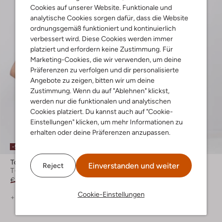
Cookies auf unserer Website. Funktionale und
analytische Cookies sorgen dafür, dass die Website
ordnungsgemäß funktioniert und kontinuierlich
verbessert wird. Diese Cookies werden immer
platziert und erfordern keine Zustimmung. Für
Marketing-Cookies, die wir verwenden, um deine
Präferenzen zu verfolgen und dir personalisierte
Angebote zu zeigen, bitten wir um deine
Zustimmung. Wenn du auf "Ablehnen" klickst,
werden nur die funktionalen und analytischen
Cookies platziert. Du kannst auch auf "Cookie-
Einstellungen" klicken, um mehr Informationen zu
erhalten oder deine Präferenzen anzupassen.
-50%
-50%
Tommy Hilfiger
Tommy Hilfiger
Einverstanden und weiter
Reject
T-shirt
Midikleid
€ 39,99
€ 19,99
€ 159,99
€ 79,99
Cookie-Einstellungen
+ mehr farben