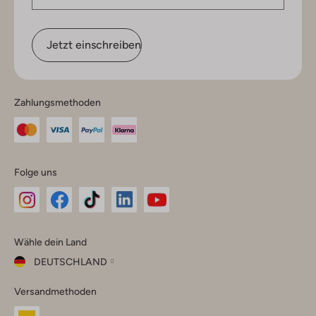
Jetzt einschreiben
Zahlungsmethoden
Folge uns
Omoda
Omoda
Omoda
Omoda
Omoda
Wähle dein Land
Instagram
Facebook
TikTok
LinkedIn
YouTube
DEUTSCHLAND
Wähle
Versandmethoden
dein
Schließ
Land