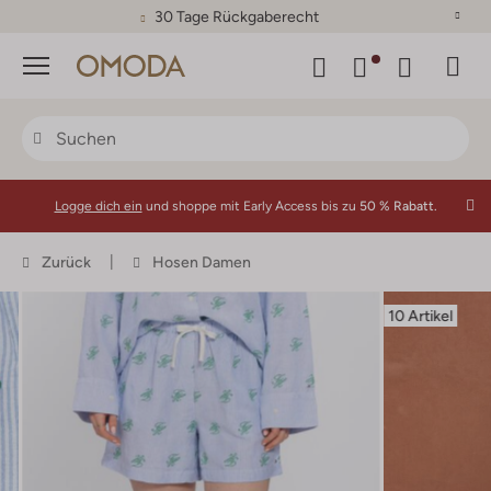
30 Tage Rückgaberecht
Menü
Logge dich ein
und shoppe mit Early Access bis zu
50 % Rabatt.
Zurück
Hosen Damen
10 Artikel