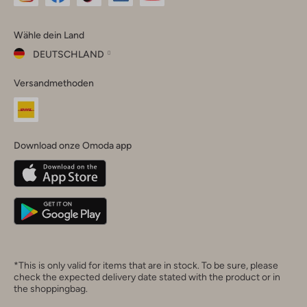
Omoda
Omoda
Omoda
Omoda
Omoda
Wähle dein Land
Instagram
Facebook
TikTok
LinkedIn
YouTube
DEUTSCHLAND
Wähle
Versandmethoden
dein
Schließ
Land
Nederland
België
(Nederlands)
Download onze Omoda app
Belgique
(Français)
Deutschland
*This is only valid for items that are in stock. To be sure, please
check the expected delivery date stated with the product or in
the shoppingbag.