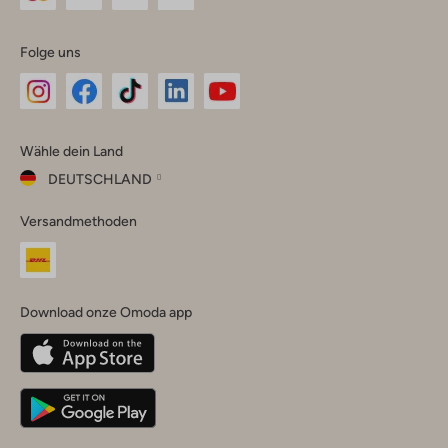
Folge uns
Omoda
Omoda
Omoda
Omoda
Omoda
Wähle dein Land
Instagram
Facebook
TikTok
LinkedIn
YouTube
DEUTSCHLAND
Wähle
Versandmethoden
dein
Schließ
Land
Nederland
België
(Nederlands)
Download onze Omoda app
Belgique
(Français)
Deutschland