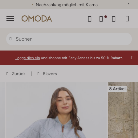
Nachzahlung möglich mit Klarna
Menü
Logge dich ein
und shoppe mit Early Access bis zu
50 % Rabatt.
Zurück
Blazers
8 Artikel