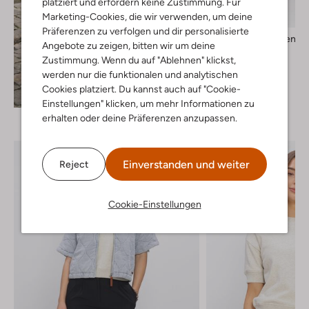
platziert und erfordern keine Zustimmung. Für
Marketing-Cookies, die wir verwenden, um deine
Präferenzen zu verfolgen und dir personalisierte
Selected Women
Angebote zu zeigen, bitten wir um deine
Wide jeans
Zustimmung. Wenn du auf "Ablehnen" klickst,
€ 89,99
werden nur die funktionalen und analytischen
+ mehr farben
Cookies platziert. Du kannst auch auf "Cookie-
Entdecke den Look
Einstellungen" klicken, um mehr Informationen zu
erhalten oder deine Präferenzen anzupassen.
Einverstanden und weiter
Reject
Cookie-Einstellungen