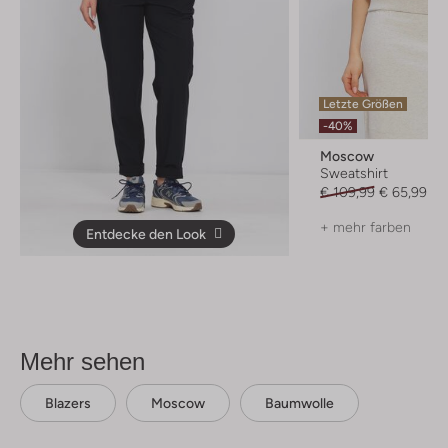
Letzte Größen
-40%
Moscow
Sweatshirt
€ 109,99
€ 65,99
+ mehr farben
Entdecke den Look
Mehr sehen
Blazers
Moscow
Baumwolle