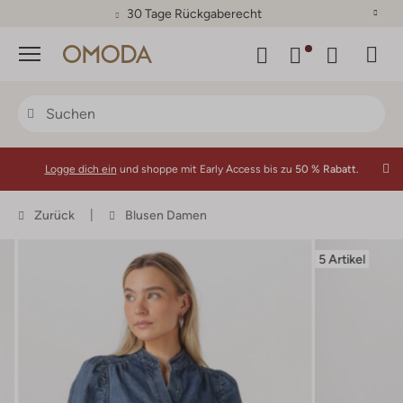
30 Tage Rückgaberecht
Menü
Logge dich ein
und shoppe mit Early Access bis zu
50 % Rabatt.
Zurück
Blusen Damen
5 Artikel