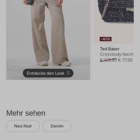
-40%
Ted Baker
Crossbody taschen
€ 129,99
€ 77,99
Entdecke den Look
Mehr sehen
Neo Noir
Denim