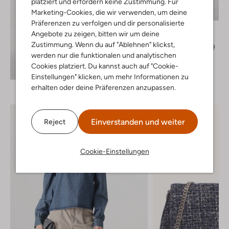
platziert und erfordern keine Zustimmung. Für
Letzter Artikel
Marketing-Cookies, die wir verwenden, um deine
-30%
Präferenzen zu verfolgen und dir personalisierte
Neo Noir
Angebote zu zeigen, bitten wir um deine
Pantalon
Zustimmung. Wenn du auf "Ablehnen" klickst,
€ 89,99
€ 62,99
werden nur die funktionalen und analytischen
Cookies platziert. Du kannst auch auf "Cookie-
Entdecke den Look
Einstellungen" klicken, um mehr Informationen zu
erhalten oder deine Präferenzen anzupassen.
Einverstanden und weiter
Reject
Cookie-Einstellungen