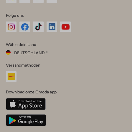
Folge uns
Omoda
Omoda
Omoda
Omoda
Omoda
Wähle dein Land
Instagram
Facebook
TikTok
LinkedIn
YouTube
DEUTSCHLAND
Wähle
Versandmethoden
dein
Schließ
Land
Nederland
België
(Nederlands)
Download onze Omoda app
Belgique
(Français)
Deutschland