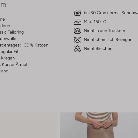
rm
bei 30 Grad normal Schon
me
Max. 150 °C
derie
Nicht in den Trockner
ssic Tailoring
umwolle
Nicht chemisch Reinigen
ercentages:
100 % Katoen
Nicht Bleichen
egular Fit
Kragen
:
Kurzer Ärmel
lang