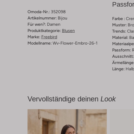
Passfo
Omoda-Nr.:
352098
Artikelnummer:
Bijou
Farbe :
Cre
Für wen?:
Damen
Muster:
Bro
Produktkategorie:
Blusen
Trends:
Cla
Marke:
Freebird
Material:
Ba
Modellname:
Wv-Flower-Embro-26-1
Materiaalp
Passform:
R
Ausschnitt:
Ärmellänge
Länge:
Halb
Vervollständige deinen
Look