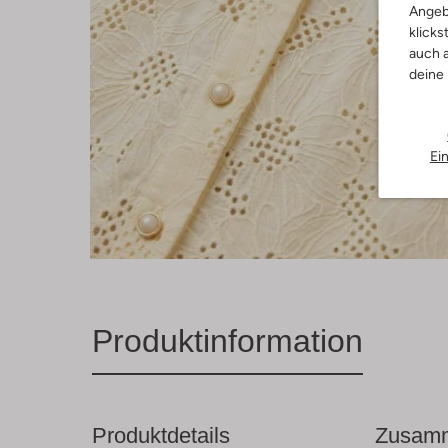
Angeb
klicks
auch a
deine
Ei
Produktinformation
Produktdetails
Zusamm