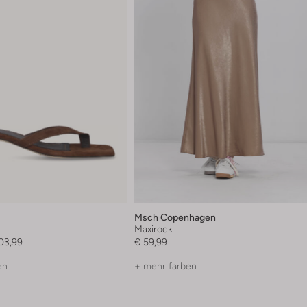
Msch Copenhagen
Maxirock
03,99
€ 59,99
en
+ mehr farben