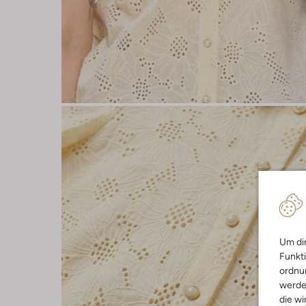
Um dir
Funkti
ordnun
werde
die wi