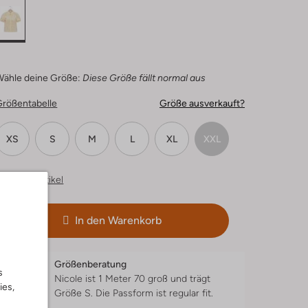
Wähle deine Größe:
Diese Größe fällt normal aus
Größentabelle
Größe ausverkauft?
XS
S
M
L
XL
XXL
hnliche Artikel
In den Warenkorb
Größenberatung
s
Nicole ist 1 Meter 70 groß und trägt
ies,
Größe S.
Die Passform ist
regular fit
.