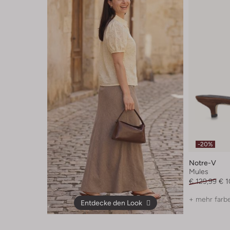
-20%
Notre-V
Mules
€ 129,99
€ 1
+ mehr farb
Entdecke den Look