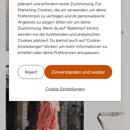
platziert und erfordern keine Zustimmung. Für
Letzter Artikel
Marketing-Cookies, die wir verwenden, um deine
-50%
Präferenzen zu verfolgen und dir personalisierte
Notre-V
Angebote zu zeigen, bitten wir um deine
Slingbacks
Zustimmung. Wenn du auf "Ablehnen" klickst,
€ 139,99
€ 69,99
werden nur die funktionalen und analytischen
Cookies platziert. Du kannst auch auf "Cookie-
+ mehr farben
Entdecke den Look
Einstellungen" klicken, um mehr Informationen zu
erhalten oder deine Präferenzen anzupassen.
Einverstanden und weiter
Reject
Cookie-Einstellungen