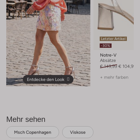
Letzter Artikel
-30%
Notre-V
Absätze
€ 149,99
€ 104,99
+ mehr farben
Entdecke den Look
Mehr sehen
Msch Copenhagen
Viskose