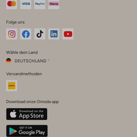
Folge uns
Omoda
Omoda
Omoda
Omoda
Omoda
Wähle dein Land
Instagram
Facebook
TikTok
LinkedIn
YouTube
DEUTSCHLAND
Wähle
Versandmethoden
dein
Schließ
Land
Nederland
België
(Nederlands)
Download onze Omoda app
Belgique
(Français)
Deutschland