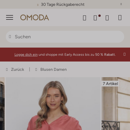
30 Tage Rückgaberecht
Menü
Logge dich ein
und shoppe mit Early Access bis zu
50 % Rabatt.
Zurück
Blusen Damen
7 Artikel