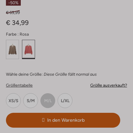
-50%
€ 69,99
€ 34,99
Farbe :
Rosa
Wähle deine Größe:
Diese Größe fällt normal aus
Größentabelle
Größe ausverkauft?
XS/S
S/M
M/L
L/XL
In den Warenkorb