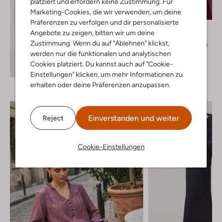
platziert und erfordern keine Zustimmung. Für
Marketing-Cookies, die wir verwenden, um deine
-40%
Präferenzen zu verfolgen und dir personalisierte
Ydence
Angebote zu zeigen, bitten wir um deine
Blazer
Zustimmung. Wenn du auf "Ablehnen" klickst,
€ 79,99
€ 47,99
werden nur die funktionalen und analytischen
+ mehr farben
Cookies platziert. Du kannst auch auf "Cookie-
Entdecke den Look
Einstellungen" klicken, um mehr Informationen zu
erhalten oder deine Präferenzen anzupassen.
Einverstanden und weiter
Reject
Cookie-Einstellungen