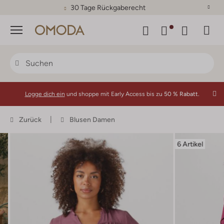
30 Tage Rückgaberecht
Menü
Logge dich ein
und shoppe mit Early Access bis zu
50 % Rabatt.
Zurück
Blusen Damen
6 Artikel