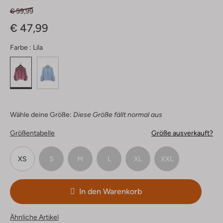
€ 59,99
€ 47,99
Farbe :
Lila
Wähle deine Größe:
Diese Größe fällt normal aus
Größentabelle
Größe ausverkauft?
XS
S
M
L
XL
XXL
In den Warenkorb
Ähnliche Artikel