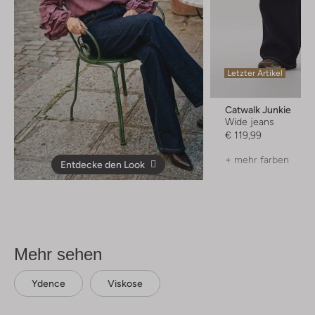
Letzter Artikel
Catwalk Junkie
Wide jeans
€ 119,99
+ mehr farben
Entdecke den Look
Mehr sehen
Ydence
Viskose