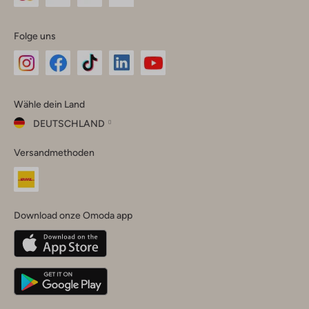
Folge uns
Omoda
Omoda
Omoda
Omoda
Omoda
Wähle dein Land
Instagram
Facebook
TikTok
LinkedIn
YouTube
DEUTSCHLAND
Wähle
Versandmethoden
dein
Schließ
Land
Nederland
België
(Nederlands)
Download onze Omoda app
Belgique
(Français)
Deutschland