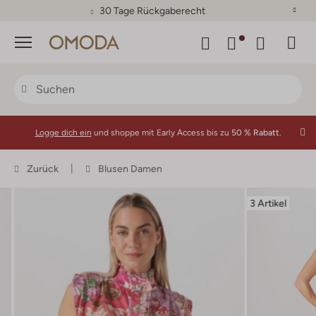
30 Tage Rückgaberecht
Menü
Logge dich ein
und shoppe mit Early Access bis zu
50 % Rabatt.
Zurück
Blusen Damen
3 Artikel